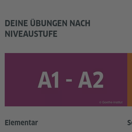
DEINE ÜBUNGEN NACH
NIVEAUSTUFE
© Goethe-Institut
Elementar
S