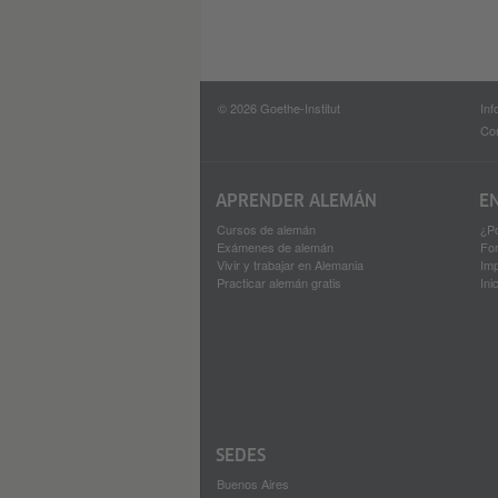
© 2026 Goethe-Institut
Inf
Con
APRENDER ALEMÁN
E
Cursos de alemán
¿P
Exámenes de alemán
Fo
Vivir y trabajar en Alemania
Imp
Practicar alemán gratis
Ini
SEDES
Buenos Aires