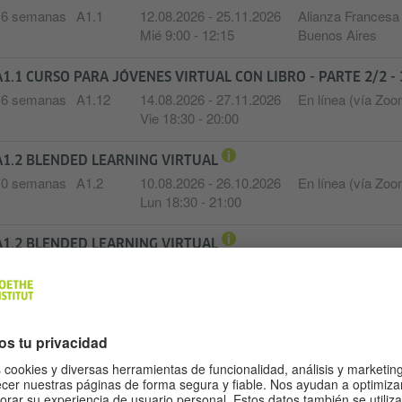
16 semanas
A1.1
12.08.2026 - 25.11.2026
Alianza Francesa
Mié 9:00 - 12:15
Buenos Aires
A1.1 CURSO PARA JÓVENES VIRTUAL CON LIBRO - PARTE 2/2 -
16 semanas
A1.12
14.08.2026 - 27.11.2026
En línea (vía Zoo
Vie 18:30 - 20:00
A1.2 BLENDED LEARNING VIRTUAL
10 semanas
A1.2
10.08.2026 - 26.10.2026
En línea (vía Zoo
Lun 18:30 - 21:00
A1.2 BLENDED LEARNING VIRTUAL
16 semanas
A1.2
12.08.2026 - 25.11.2026
En línea (vía Zoo
Mié 19:00 - 20:30
A1.2 CURSO PRESENCIAL CON LIBRO
16 semanas
A1.2
12.08.2026 - 25.11.2026
Alianza Francesa
Mié 18:30 - 21:45
Buenos Aires