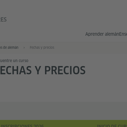
RES
Aprender alemán
Ens
os de alemán
Fechas y precios
uentre un curso
ECHAS Y PRECIOS
INSCRIPCIONES 2026
INICIO DE CUR