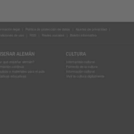
ormación legal
Política de protección de datos
Ajustes de privacidad
diciones de uso
RSS
Redes sociales
Boletín informativo
NSEÑAR ALEMÁN
CULTURA
or qué enseñar alemán?
Intercambio cultural
rmación continua
Fomento de la cultura
ulsos y materiales para el aula
Información cultural
ciativas educativas
Vivir la cultura digitalmente