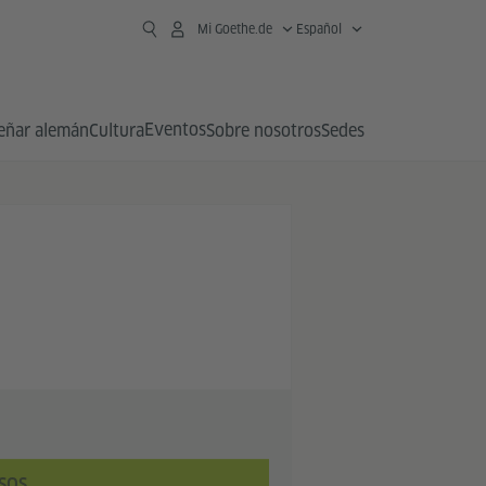
Mi Goethe.de
Español
Eventos
eñar alemán
Cultura
Sobre nosotros
Sedes
SOS