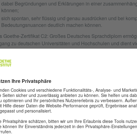
dabei Begründungen und Erklärungen in einer zusammenhän
können;
sich spontan, sehr flüssig und genau ausdrücken und bei komp
Bedeutungsnuancen deutlich machen können.
s Goethe-Zertifikat C2: Großes Deutsches Sprachdiplom ermög
ang zu deutschen Universitäten und Hochschulen und dient vie
Deutsch unterrichten zu können.
Rahmenordnung über Deutsche Sprachprüfungen für das Stu
(RO-DT) (PDF, 395 kB)
e Länder in der Bundesrepublik Deutschland erkennen die Prüf
erhalb der Lehramtsqualifikation an. Auskünfte hierzu erteilen
eiligen Ländern wie Kultus-, Schul- oder Bildungsministerium, 
zirksregierung oder Senatsverwaltung.
 01.01.2012 hat das Goethe-Zertifikat C2: Großes Deutsches S
fungen Goethe-Zertifikat: Zentrale Oberstufenprüfung (ZOP), 
DS) und Großes Deutsches Sprachdiplom (GDS) abgelöst.