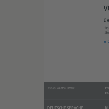
V
ÜB
Hie
Übe
© 2026 Goethe-Institut
Im
RS
DEUTSCHE SPRACHE
K