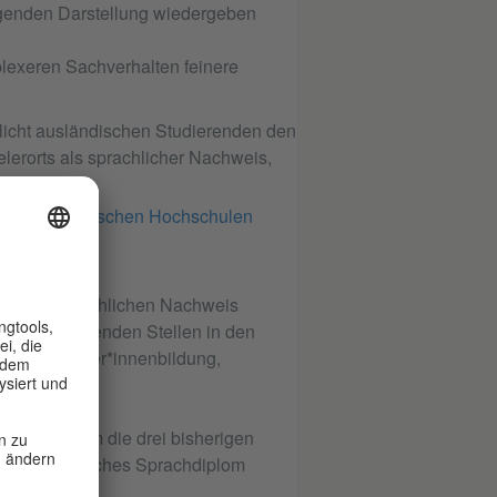
genden Darstellung wiedergeben
lexeren Sachverhalten feinere
licht ausländischen Studierenden den
lerorts als sprachlicher Nachweis,
dium an deutschen Hochschulen
ung als sprachlichen Nachweis
 die anerkennenden Stellen in den
Amt für Lehrer*innenbildung,
prachdiplom die drei bisherigen
Kleines Deutsches Sprachdiplom