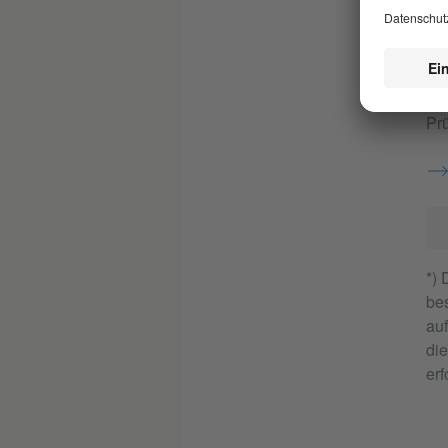
H
Wir
Pr
*) 
bes
au
die
erf