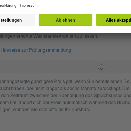
INWEISE ZUR BETRUGSPRÄVENTION
 warnen vor betrügerischen Angeboten und bitten alle Kandida
üfungen erhöhte Wachsamkeit walten zu lassen.
Hinweise zur Prüfungsanmeldung
Der angezeigte günstigere Preis gilt, wenn Sie bereits einen De
ucht haben, der nicht länger als sechs Monate zurückliegt. Di
f den Zeitraum zwischen der Beendigung des Sprachkurses und
sem Fall ändert sich der Preis automatisch während des Buchun
olgen, wenden Sie sich bitte an Ihr Kursbüro.