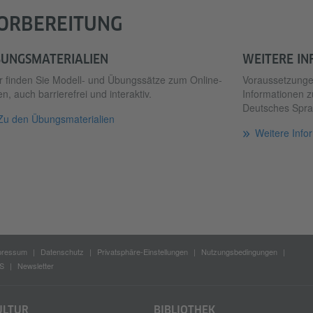
ORBEREITUNG
UNGSMATERIALIEN
WEITERE I
r finden Sie Modell- und Übungssätze zum Online-
Voraussetzungen
n, auch barrierefrei und interaktiv.
Informationen z
Deutsches Sprac
Zu den Übungsmaterialien
Weitere Info
pressum
Datenschutz
Privatsphäre-Einstellungen
Nutzungsbedingungen
S
Newsletter
ULTUR
BIBLIOTHEK