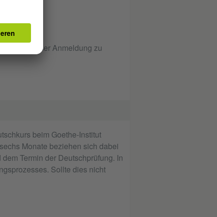
t*innen, bei der Anmeldung zu
utschkurs beim Goethe-Institut
e sechs Monate beziehen sich dabei
 dem Termin der Deutschprüfung. In
gsprozesses. Sollte dies nicht