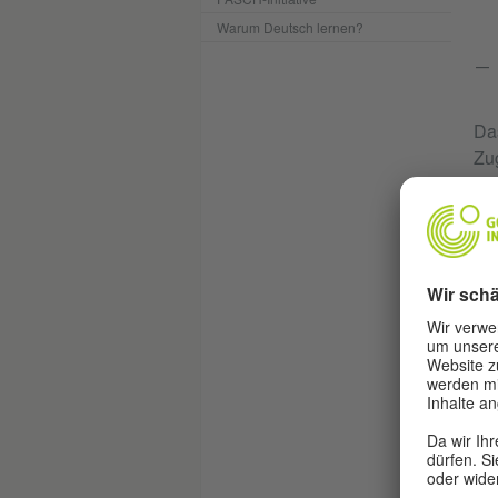
Warum Deutsch lernen?
Da
Zug
um 
Di
inn
jew
Be
Zum
Prü
(K