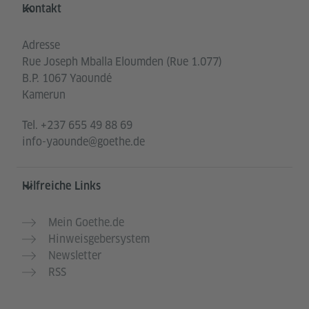
Service- und Informationsbereich
Kontakt
Adresse
Rue Joseph Mballa Eloumden (Rue 1.077)
B.P. 1067 Yaoundé
Kamerun
Tel.
+237 655 49 88 69
info-yaounde@goethe.de
Hilfreiche Links
Mein Goethe.de
Hinweisgebersystem
Newsletter
RSS