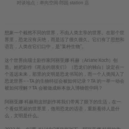
对谈地点：单向空间·郎园 station 店
想象一个截然不同的世界，不由人类主宰的世界。在那个世
界里，恐龙没有灭绝，而是活了很久很久。它们有了思想和
语言，人类在它们口中，是“某种生物”。
这个世界由瑞士剧作家阿丽亚娜·科赫（Ariane Koch）创
造。她把剧作《死去的朋友们》（恐龙们的独白）设定在一
个遥远未来，那里的文明是恐龙书写的，而一个人类闯入了
恐龙世界——TA 的生物特征会被如何记录？TA 的一举一动会
被如何理解？TA 会被做成标本放入博物馆中吗？
阿丽亚娜·科赫用这部剧作将我们带离了眼下的生活，在一
个看似荒诞的世界里，借用恐龙的话语，重新看待人是什
么，文明是什么。