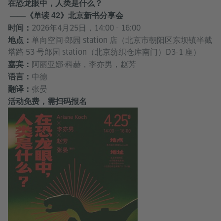
在恐龙眼中，人类是什么？
——《单读 42》北京新书分享会
时间：
2026年4月25日，14:00 - 16:00
地点：
单向空间·郎园 station 店（北京市朝阳区东坝镇半截
塔路 53 号郎园 station（北京纺织仓库南门）D3-1 座）
嘉宾：
阿丽亚娜·科赫，李亦男，赵芳
语言：
中德
翻译：
张晏
活动免费，需扫码报名