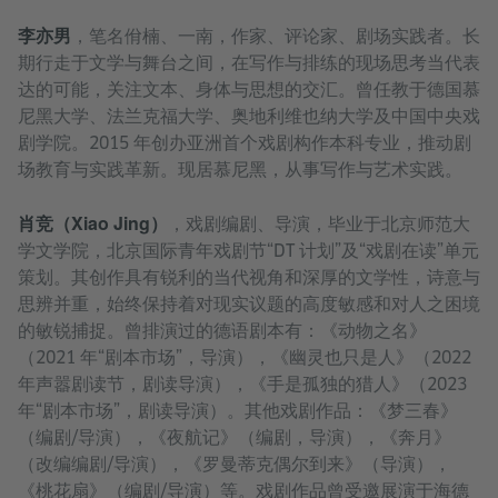
李亦男
，笔名佾楠、一南，作家、评论家、剧场实践者。长
期行走于文学与舞台之间，在写作与排练的现场思考当代表
达的可能，关注文本、身体与思想的交汇。曾任教于德国慕
尼黑大学、法兰克福大学、奥地利维也纳大学及中国中央戏
剧学院。2015 年创办亚洲首个戏剧构作本科专业，推动剧
场教育与实践革新。现居慕尼黑，从事写作与艺术实践。
肖竞（Xiao Jing）
，戏剧编剧、导演，毕业于北京师范大
学文学院，北京国际青年戏剧节“DT 计划”及“戏剧在读”单元
策划。其创作具有锐利的当代视角和深厚的文学性，诗意与
思辨并重，始终保持着对现实议题的高度敏感和对人之困境
的敏锐捕捉。曾排演过的德语剧本有：《动物之名》
（2021 年“剧本市场”，导演），《幽灵也只是人》（2022
年声嚣剧读节，剧读导演），《手是孤独的猎人》（2023
年“剧本市场”，剧读导演）。其他戏剧作品：《梦三春》
（编剧/导演），《夜航记》（编剧，导演），《奔月》
（改编编剧/导演），《罗曼蒂克偶尔到来》（导演），
《桃花扇》（编剧/导演）等。戏剧作品曾受邀展演于海德