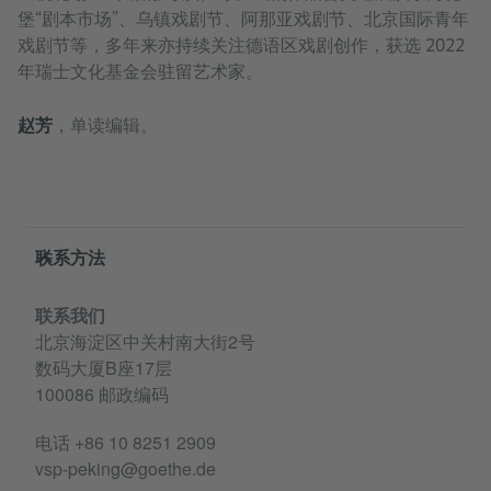
堡“剧本市场”、乌镇戏剧节、阿那亚戏剧节、北京国际青年
戏剧节等，多年来亦持续关注德语区戏剧创作，获选 2022
年瑞士文化基金会驻留艺术家。
赵芳
，单读编辑。
Service- und Informationsbereich
联系方法
联系我们
北京海淀区中关村南大街2号
数码大厦B座17层
100086 邮政编码
电话
+86 10 8251 2909
vsp-peking@goethe.de