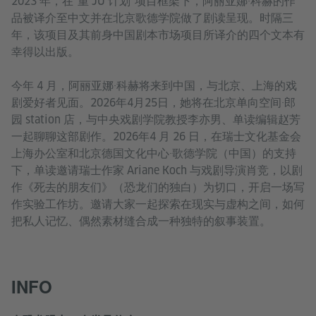
2023 年，在“重 JU 计划”项目框架下，阿丽亚娜·科赫的作
品被译介至中文并在北京歌德学院做了剧读呈现。时隔三
年，该项目及其前身中国剧本市场项目所译介的四个文本有
幸得以出版。
今年 4 月，阿丽亚娜·科赫将来到中国，与北京、上海的戏
剧爱好者见面。2026年4月25日，她将在北京单向空间·郎
园 station 店，与中央戏剧学院教授李亦男、单读编辑赵芳
一起聊聊这部剧作。2026年4 月 26 日，在瑞士文化基金会
上海办公室和北京德国文化中心·歌德学院（中国）的支持
下，单读邀请瑞士作家 Ariane Koch 与戏剧导演肖竞，以剧
作《死去的朋友们》（恐龙们的独白）为切口，开启一场写
作实验工作坊。邀请大家一起探索在现实与虚构之间，如何
把私人记忆、偶然素材缝合成一种独特的叙事装置。
INFO