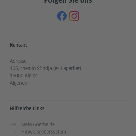
Folgen Sie uns
Service- und Informationsbereich
Kontakt
Adresse
165, chemin Sfindja (ex Laperlier)
16000 Algier
Algerien
Hilfreiche Links
Mein Goethe.de
Hinweisgebersystem