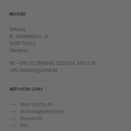
Service- und Informationsbereich
Kontakt
Adresse
M. Sandukelistr. 16
0108 Tbilissi
Georgien
Tel.
+995 32 2938945, 2920154, 2933178
info-tbilissi@goethe.de
Hilfreiche Links
Mein Goethe.de
Hinweisgebersystem
Newsletter
RSS