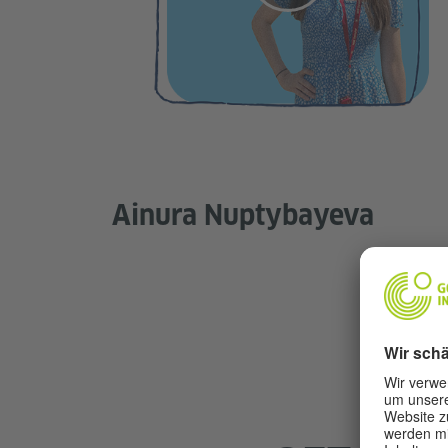
Ainura Nuptybayeva