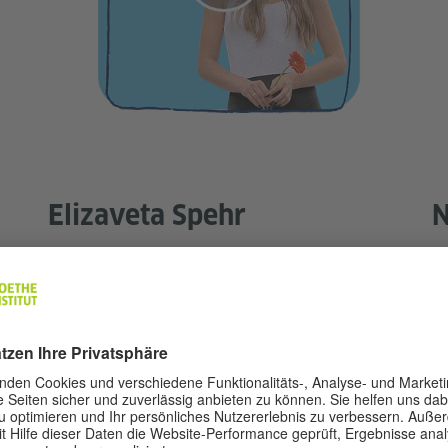
Elizaveta Spehr
N