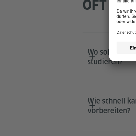
OFT GES
Wo soll ich an
studieren?
Wie schnell ka
vorbereiten?