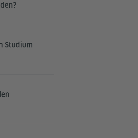
nden?
in Studium
den