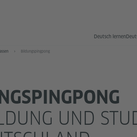
Deutsch lernen
Deut
assen
Bildungspingpong
UNGSPINGPONG
LDUNG UND STU