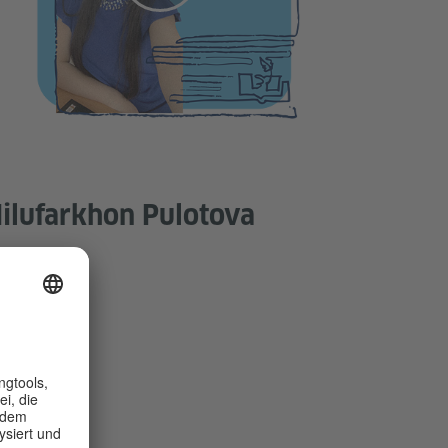
ilufarkhon Pulotova