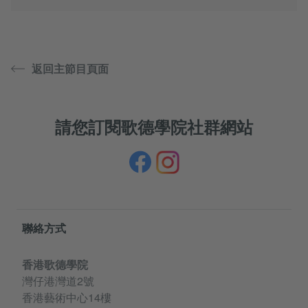
返回主節目頁面
請您訂閱歌德學院社群網站
Information and services
聯絡方式
香港歌德學院
灣仔港灣道2號
香港藝術中心14樓