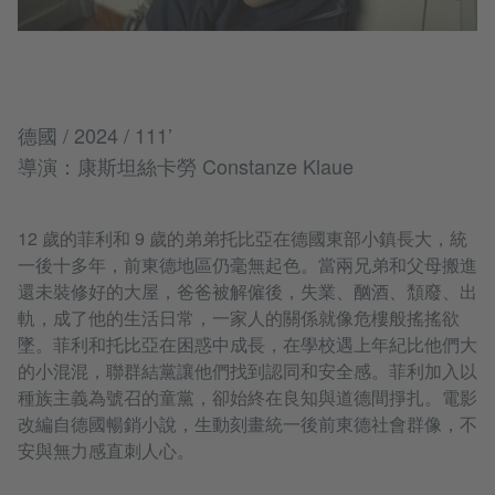
德國 / 2024 / 111’
導演：康斯坦絲卡勞 Constanze Klaue
12 歲的菲利和 9 歲的弟弟托比亞在德國東部小鎮長大，統
一後十多年，前東德地區仍毫無起色。當兩兄弟和父母搬進
還未裝修好的大屋，爸爸被解僱後，失業、酗酒、頹廢、出
軌，成了他的生活日常，一家人的關係就像危樓般搖搖欲
墜。菲利和托比亞在困惑中成長，在學校遇上年紀比他們大
的小混混，聯群結黨讓他們找到認同和安全感。菲利加入以
種族主義為號召的童黨，卻始終在良知與道德間掙扎。電影
改編自德國暢銷小說，生動刻畫統一後前東德社會群像，不
安與無力感直刺人心。