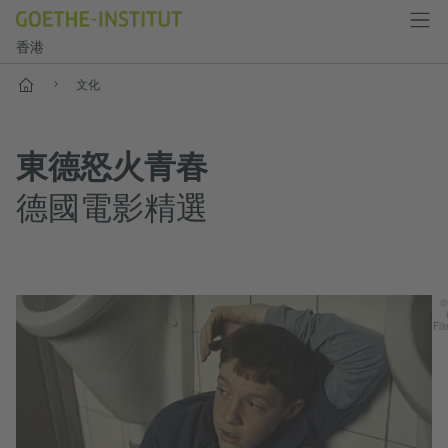
香港
首頁
文化
東德怒火青春
德國電影精選
©
Fil