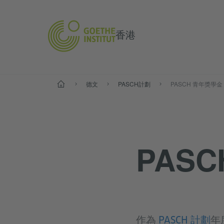
香港
首頁
德文
PASCH計劃
PASCH 青年獎學金
PAS
作為
PASCH 計劃
年