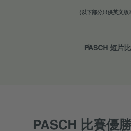
(以下部分只供英文版本
PASCH 短片比
PASCH 比賽優