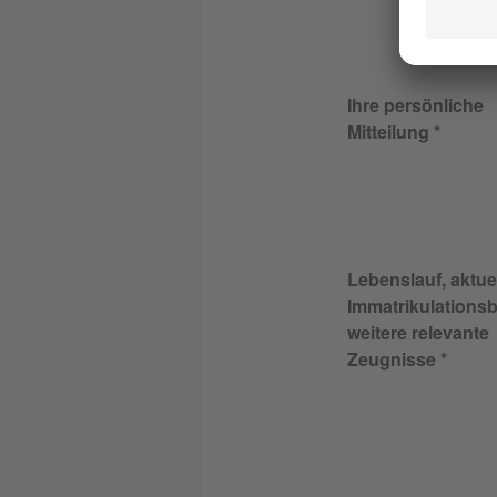
Ihre persönliche
Mitteilung
Lebenslauf, aktue
Immatrikulationsb
weitere relevante
Zeugnisse