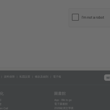
資料保障
私隱設置
條款及細則
電子報
Wi
化
圖書館
影
App - Bib to go
電子圖書館
覽
2026歐洲文學夜
en Call