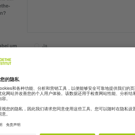
the-
en?
abei um
Ja.
kum?
Nein
dung und
egang
nntnisse/
sse /