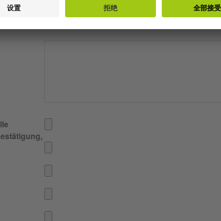
lle
estätigung,