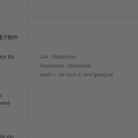
電子郵件
ich für
1. Juli - September
2. September - November
Sowohl 1. als auch 2. sind geeignet
h
chend
ie ein