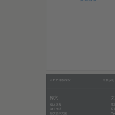
© 2026歌德學院
版權說明
德文
文
德文課程
電
德文考試
展
德文教學支援
Op