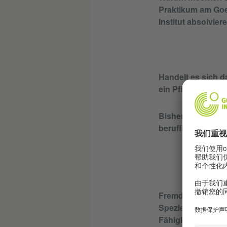
Praktikum am Goe
Institut absolvier
Handelt es sich d
ein Pflichtprakti
Bisherige Ausbil
beruflicher Werd
Fremdsprachenke
Spezielle Kenntni
Fähigkeiten