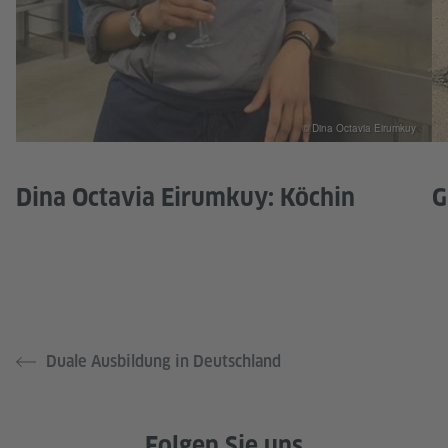
© Dina Octavia Eirumkuy
Dina Octavia Eirumkuy: Köchin
G
Duale Ausbildung in Deutschland
Folgen Sie uns