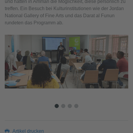
und hatten in Amman die Möglichkeit, diese persönlich zu
treffen. Ein Besuch bei Kulturinstitutionen wie der Jordan
National Gallery of Fine Arts und das Darat al Funun
rundeten das Programm ab.
© 
I
Jor
Artikel drucken