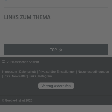
LINKS ZUM THEMA
TOP
Zur klassischen Ansicht
Impressum
|
Datenschutz
|
Privatsphäre-Einstellungen
|
Nutzungsbedingungen
|
RSS
|
Newsletter
|
Links
|
Instagram
Vertrag widerrufen
© Goethe-Institut 2026