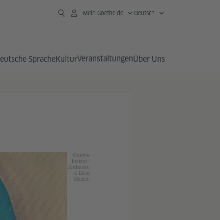
Mein Goethe.de
Deutsch
Veranstaltungen
eutsche Sprache
Kultur
Über Uns
Goethe
Institut -
Jordanien
© Dima
Mosleh