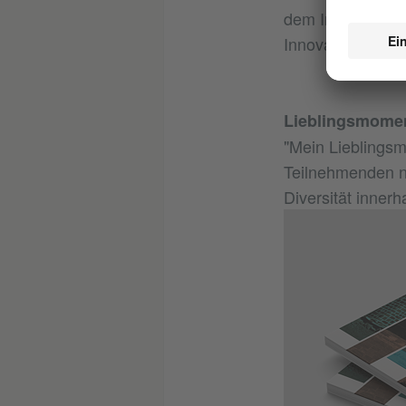
dem Individuum e
Innovation zu er
Lieblingsmome
"Mein Lieblingsm
Teilnehmenden n
Diversität innerh