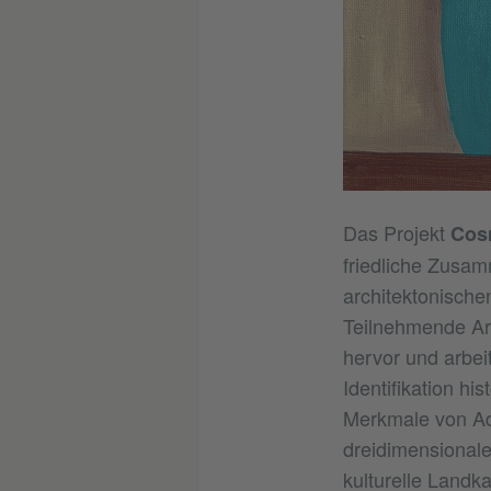
Das Projekt
Cos
friedliche Zusa
architektonischen
Teilnehmende Arch
hervor und arbeit
Identifikation hi
Merkmale von Ade
dreidimensionale
kulturelle Landk