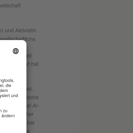
ellschaft
n und Aktivistin
sellschaftliche
. Seit fünf
ütziger Arbeit
sem Kontext hat
rtiefende
und Kultur
orkshops teil.
und künstlerische
,
kaya
Al-Batal Al-
ellschaftlicher
rfahrungen hat
haben, die es