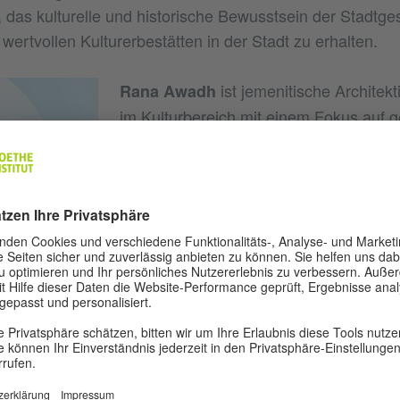
, das kulturelle und historische Bewusstsein der Stadtges
wertvollen Kulturerbestätten in der Stadt zu erhalten.
ist jemenitische Architekti
Rana Awadh
im Kulturbereich mit einem Fokus auf ge
Entwicklung durch Kunst und Innovation
Jahren beschäftigt sie sich mit gemeinn
und Empowerment-Programmen. In die
sie auf lokaler und regionaler Ebene ve
Fortbildungen in den Bereichen Kunst 
erhalten und nahm an internationalen W
Rana Awadh arbeitete als Illustratorin 
oethe Institut - Jordanien
Leitung für zahlreiche Magazine wie
Hi
und
, die sich alle mit dem Thema ges
alima
Sawa Watan
häftigen. Durch diese beruflichen und ehrenamtlichen E
on verschrieben, an gesellschaftlicher Entwicklung teilzu