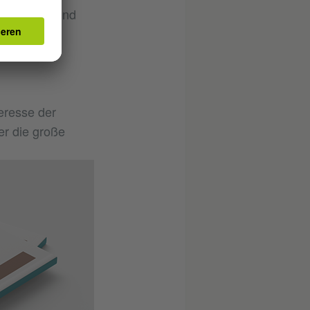
rch Kunst und
eresse der
r die große
© Goethe
Institut -
Jordanien