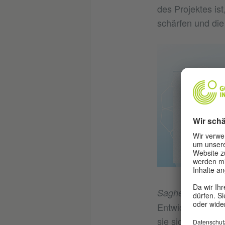
des Projektes ist
schärfen und die 
© G
,
Sagheer
Wala K
Entwicklung besc
sie sich der Visi