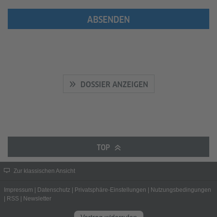
ABSENDEN
DOSSIER ANZEIGEN
TOP
Zur klassischen Ansicht
Impressum
|
Datenschutz
|
Privatsphäre-Einstellungen
|
Nutzungsbedingungen
|
RSS
|
Newsletter
Vertrag widerrufen