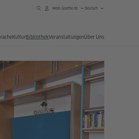
Mein Goethe.de
Deutsch
prache
Kultur
Bibliothek
Veranstaltungen
Über Uns