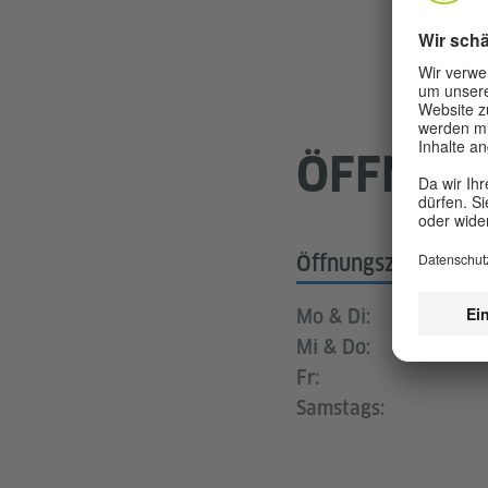
ÖFFNUN
Öffnungszeiten
Mo & Di:
Mi & Do:
Fr:
Samstags: