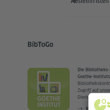
Ausleihfristen
BibToGo
Die Bibliotheks
Goethe-Instituts
Bibliothekskonto
Zugriff auf uns
Dienstleistungen
Mehr erfahr