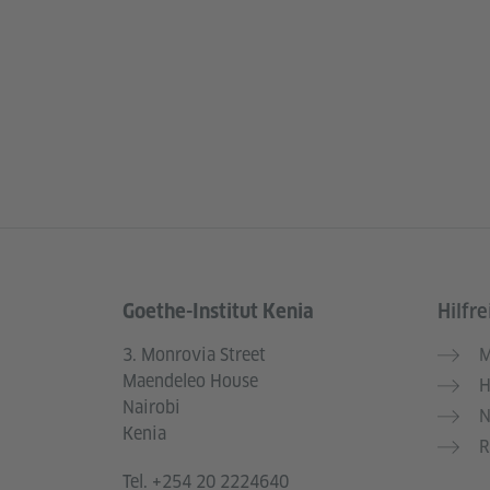
Goethe-Institut Kenia
Hilfre
Service- und Informationsbereich
3. Monrovia Street
M
Maendeleo House
H
Nairobi
N
Kenia
R
Tel.
+254 20 2224640