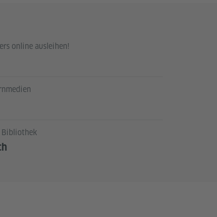
rs online ausleihen!
ernmedien
 Bibliothek
ch