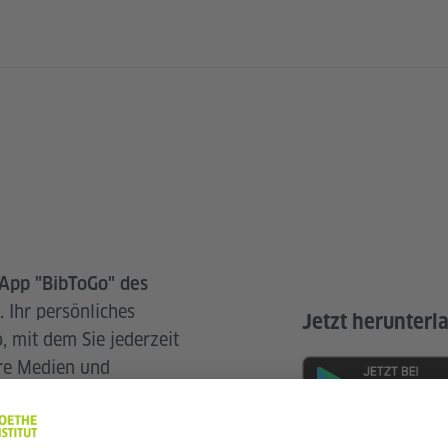
-App "BibToGo" des
Ihr persönliches
.
Jetzt herunterl
, mit dem Sie jederzeit
ere Medien und
 haben.
en