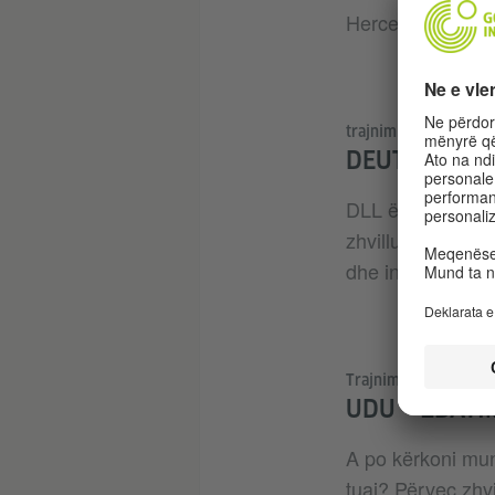
Hercegovina, Kro
trajnim online
DEUTSCH LE
DLL është një pro
zhvilluar sipas n
dhe integron një 
Trajnim online
UDU – ZBATI
A po kërkoni mun
tuaj? Përveç zhv