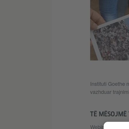
Instituti Goethe
vazhduar trajnimi
TË MËSOJMË 
Webinarë ndërkuf