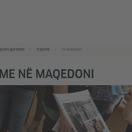
gjuhës gjermane
Trajnime
në Maqedoni
IME NË MAQEDONI