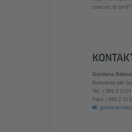
mësues të tjerë?
KONTAK
Gordana Babos
Referente për b
Tel. +389 2 3121
Faks +389 2 312
gordana.bab