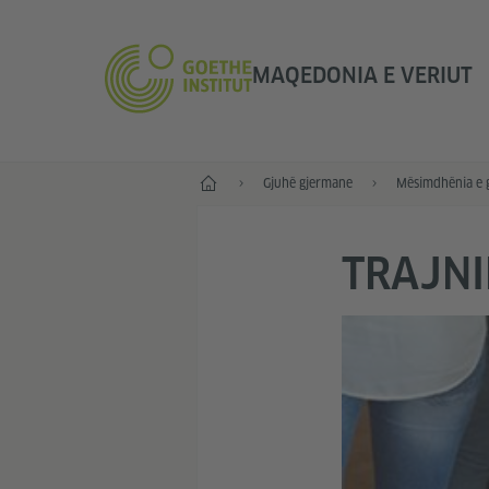
MAQEDONIA E VERIUT
Fillimi
Gjuhë gjermane
Mësimdhënia e 
TRAJN