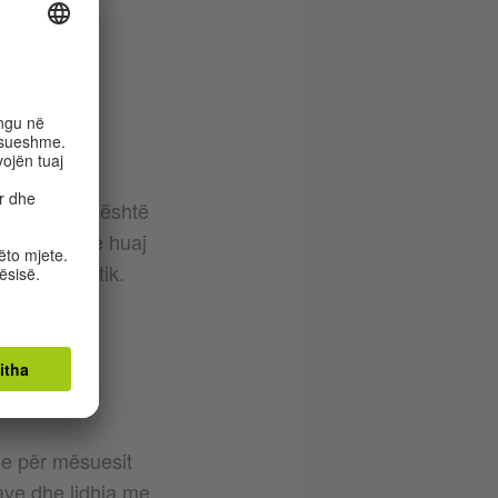
a.
t Goethe. Ai është
s si gjuhë e huaj
lumtim praktik.
se për mësuesit
ave dhe lidhja me