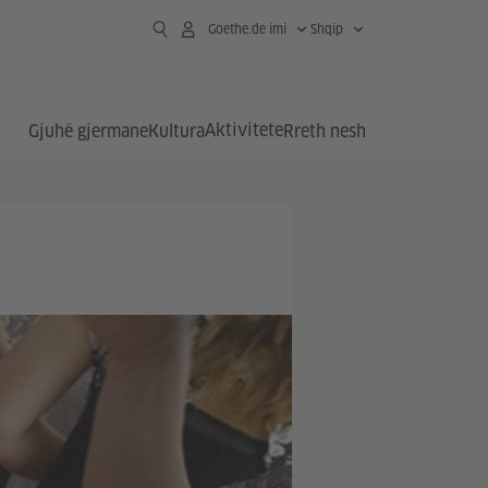
Goethe.de imi
Shqip
Aktivitete
Gjuhë gjermane
Kultura
Rreth nesh