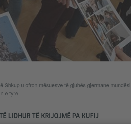
 në Shkup u ofron mësuesve të gjuhës gjermane mundësi
n e tyre.
TË LIDHUR TË KRIJOJMË PA KUFIJ
itarë për mësuesit e gjuhës gjermane si gjuhë e huaj n