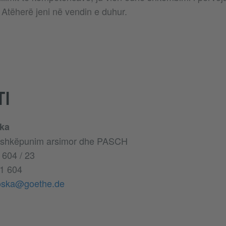
 Atëherë jeni në vendin e duhur.
TI
ka
ashkëpunim arsimor dhe PASCH
 604 / 23
1 604
oska@goethe.de