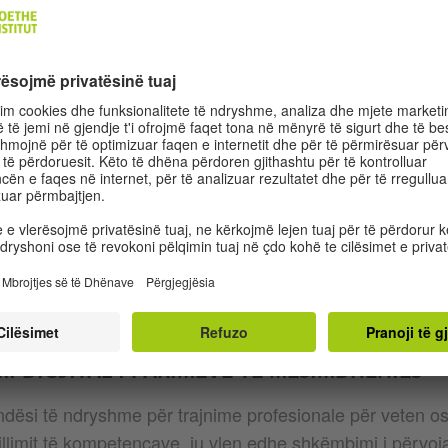
acia, Maqedonia e Veriut, Rumania, Serbia dhe Hungari
HREN LERNEN
gram i ri për avancim dhe zhvillim profesional i Instituti
johurive më të fundit shkencore në fushën e gjermanishte
qasje inovative didaktike për avancimin profesional – hu
MI DIGJITAL I PARIMEVE TË MËSIMDHËNIES
dësi të ndryshme për trajnime profesionale për veten o
illimit të kompetencave, ju vlen edhe shkëmbimi i përvoj