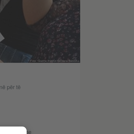
Foto: Goethe-Institut/Gordana Baboska
në për të
ga Bosnja dhe