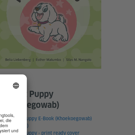
 Bearbeitung
he Lost Puppy
Khoekoegowab)
The Lost Puppy E-Book (Khoekoegowab)
(PDF, 3 MB)
The Lost Puppy - print ready cover