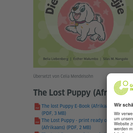
Übersetzt von Celia Mendelsohn
The Lost Puppy (Afrikaans
The lost Puppy E-Book (Afrikaans)
(PDF, 3 MB)
The Lost Puppy - print ready cover
(Afrikaans)
(PDF, 2 MB)