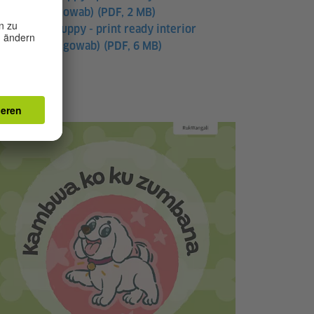
(Khoekoegowab)
(PDF, 2 MB)
The Lost Puppy - print ready interior
(Khoekhoegowab)
(PDF, 6 MB)