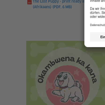
The Lost Puppy - print ready interior
(Afrikaans)
(PDF, 6 MB)