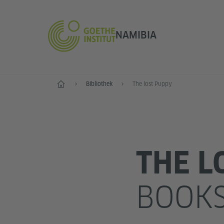
NAMIBIA
Start
Bibliothek
The lost Puppy
THE L
BOOKS