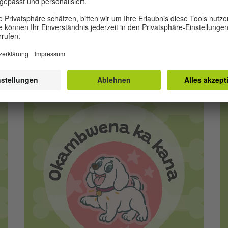
The lost Puppy - print ready interior
(German)
(PDF, 6 MB)