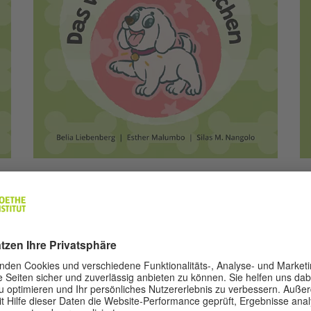
Übersetzt von Detlef Pfeifer
in
)
The Lost Puppy (German)
T
(
The Lost Puppy E-Book (German)
(PDF, 3 MB)
The lost Puppy - print ready cover (German)
(PDF, 2 MB)