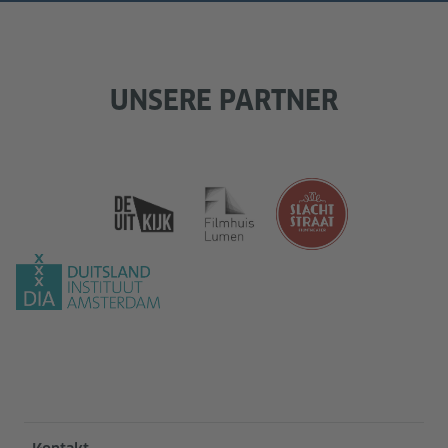
UNSERE PARTNER
Service- und Informationsbereich