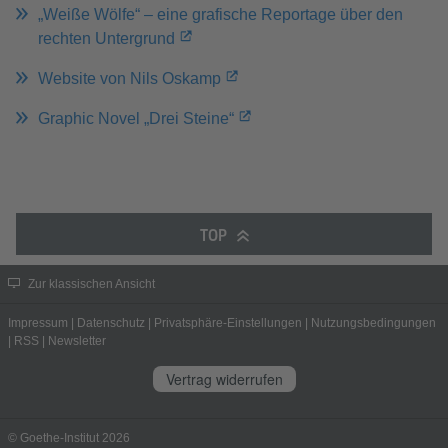
„Weiße Wölfe“ – eine grafische Reportage über den
rechten Untergrund
Website von Nils Oskamp
Graphic Novel „Drei Steine“
TOP
Zur klassischen Ansicht
Impressum
|
Datenschutz
|
Privatsphäre-Einstellungen
|
Nutzungsbedingungen
|
RSS
|
Newsletter
Vertrag widerrufen
© Goethe-Institut 2026