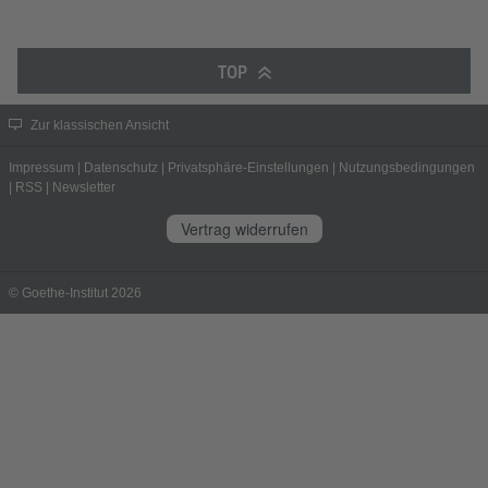
TOP
Zur klassischen Ansicht
Impressum
|
Datenschutz
|
Privatsphäre-Einstellungen
|
Nutzungsbedingungen
|
RSS
|
Newsletter
Vertrag widerrufen
© Goethe-Institut 2026