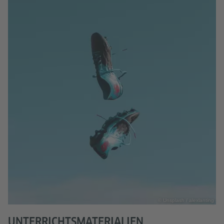
© Unsplash / alexlanting
UNTERRICHTSMATERIALIEN