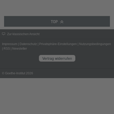
TOP
Zur klassischen Ansicht
Impressum
|
Datenschutz
|
Privatsphäre-Einstellungen
|
Nutzungsbedingungen
|
RSS
|
Newsletter
Vertrag widerrufen
© Goethe-Institut 2026