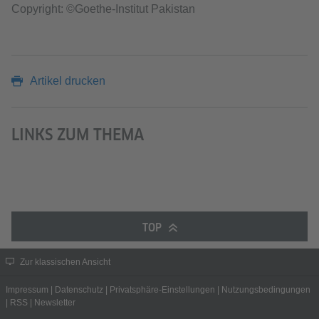
Copyright: ©Goethe-Institut Pakistan
Artikel drucken
LINKS ZUM THEMA
TOP
Zur klassischen Ansicht
Impressum
|
Datenschutz
|
Privatsphäre-Einstellungen
|
Nutzungsbedingungen
|
RSS
|
Newsletter