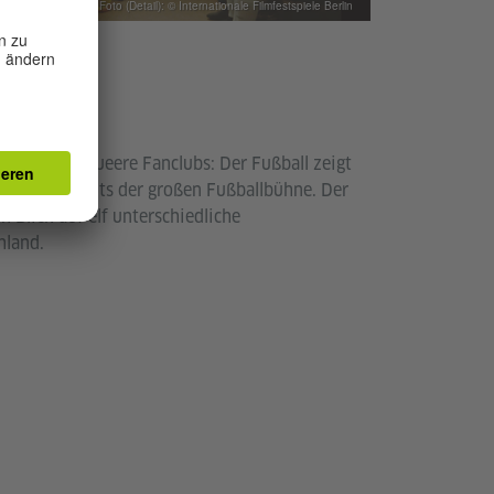
Foto (Detail): © Internationale Filmfestspiele Berlin
e
vereine, queere Fanclubs: Der Fußball zeigt
or allem abseits der großen Fußballbühne. Der
n Blick auf elf unterschiedliche
hland.