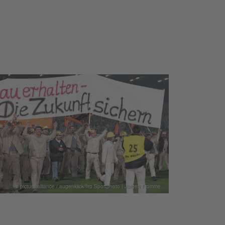
© picture alliance / augenklick/firo Sportphoto | Jürgen Fromme