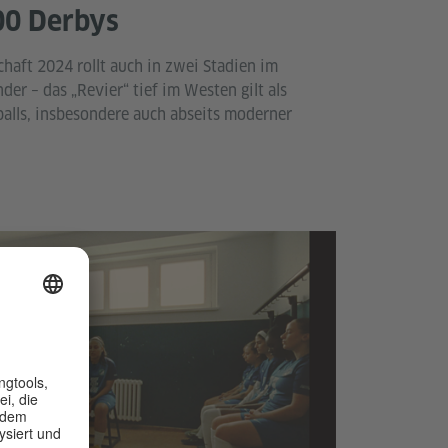
00 Derbys
aft 2024 rollt auch in zwei Stadien im
der – das „Revier“ tief im Westen gilt als
alls, insbesondere auch abseits moderner