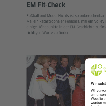
EM Fit-Check
Fußball und Mode: Nichts ist so unberechenbar
Mal ein katastrophaler Fehlpass, mal ein Volley
einige Höhepunkte in der EM-Geschichte zurück
richtigen Worte zu finden.