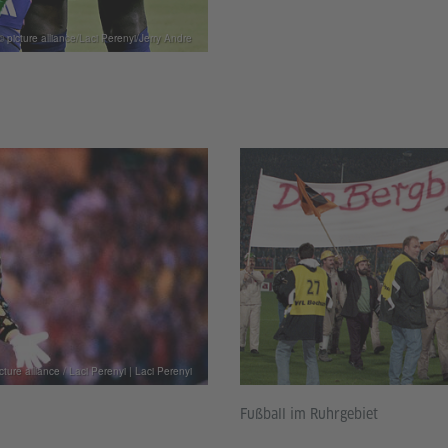
 © picture alliance/Laci Perenyi/Jerry Andre
cture alliance / Laci Perenyi | Laci Perenyi
Fußball im Ruhrgebiet