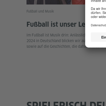
© pic
Fußball und Musik
Fußball ist unser Leben
Im Fußball ist Musik drin: Anlässlich der Euro
2024 in Deutschland blicken wir auf skurrile u
sowie auf die Geschichten, die dahinterstecken.
SPIELERISCH DE