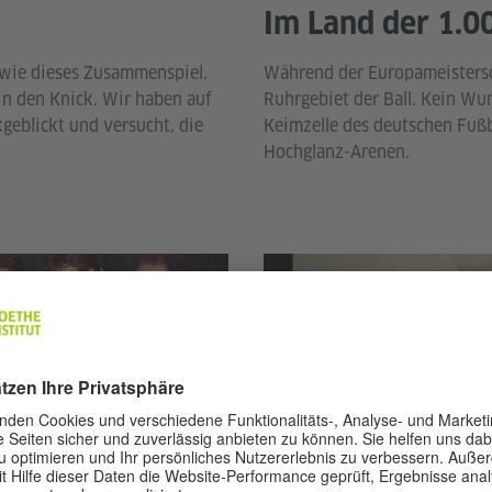
Im Land der 1.0
 wie dieses Zusammenspiel.
Während der Europameistersch
 in den Knick. Wir haben auf
Ruhrgebiet der Ball. Kein Wun
geblickt und versucht, die
Keimzelle des deutschen Fußb
Hochglanz-Arenen.