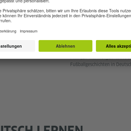
ture-alliance/ dpa/dpaweb | Marcus Thelen
Diversität im Fußball
Morgen im Heut
pameisterschaft der Männer
Mädchenmannschaften, Blinden
nd gelungene Fußballsongs
sein integratives Potenzial v
Film „Elf Mal Morgen" wirft ei
Fußballgeschichten in Deutsc
UTSCH LERNEN