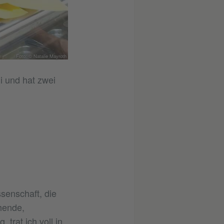
Foto: © Natalie Mayroth
i und hat zwei
ssenschaft, die
ehende,
rat ich voll in