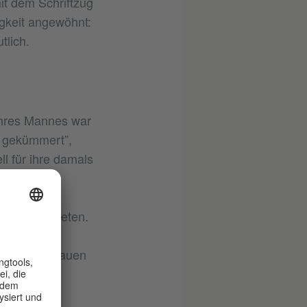
it dem Schriftzug
gkeit angewöhnt:
tlich.
 ihres Mannes war
t gekümmert”,
ll für ihre damals
erwandter
inem
uen arbeiteten.
uen fühlen
and. „Die Frauen