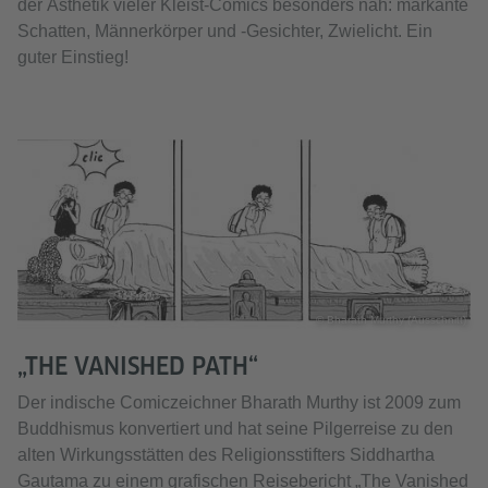
der Ästhetik vieler Kleist-Comics besonders nah: markante
Schatten, Männerkörper und -Gesichter, Zwielicht. Ein
guter Einstieg!
© Bharath Murthy (Ausschnitt)
„THE VANISHED PATH“
Der indische Comiczeichner Bharath Murthy ist 2009 zum
Buddhismus konvertiert und hat seine Pilgerreise zu den
alten Wirkungsstätten des Religionsstifters Siddhartha
Gautama zu einem grafischen Reisebericht „The Vanished