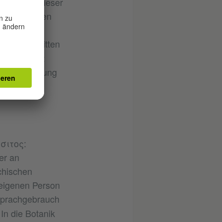
gruppen. Dieser
egengetreten
wie Victor
ache des Dritten
n unbemerkt
die Giftwirkung
άσιτος:
er an
chischen
 eigenen Person
Sprachgebrauch
 In die Botanik