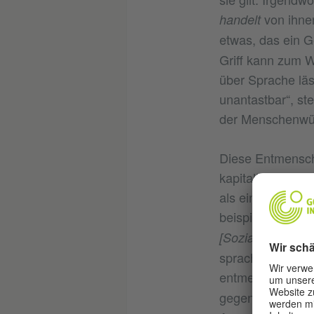
von ihne
handelt
etwas, das ein 
Griff kann zum W
über Sprache läs
unantastbar“, st
der Menschenwür
Diese Entmenschl
kapitalistischen
als eine vermein
beispielsweise p
[Sozial]Schmaro
sprachliche Ent
entmenschliche
gegen einen Para