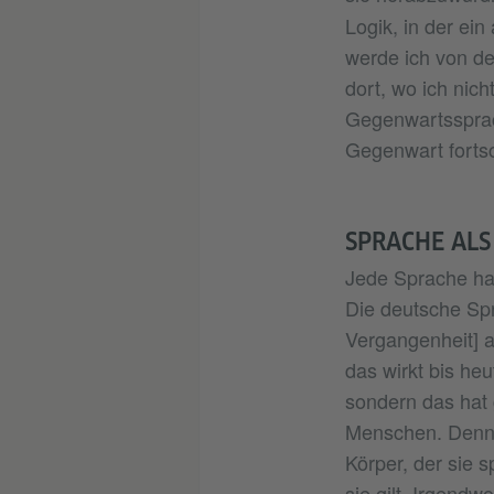
Logik, in der ein
werde ich von de
dort, wo ich nic
Gegenwartssprach
Gegenwart fortsc
SPRACHE ALS
Jede Sprache hat
Die deutsche Spr
Vergangenheit] a
das wirkt bis he
sondern das hat 
Menschen. Denn S
Körper, der sie s
sie gilt. Irgendw