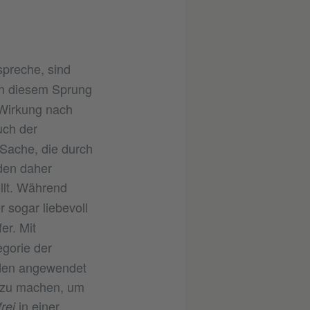
spreche, sind
 In diesem Sprung
 Wirkung nach
uch der
 Sache, die durch
rden daher
llt. Während
 sogar liebevoll
er. Mit
gorie der
uden angewendet
e zu machen, um
in einer
frei