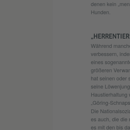
denen kein „men
Hunden.
„HERRENTIER
Während manche 
verbessern, inde
eines sogenannte
größeren Verwan
hat seinen oder
seine Löwenjungen
Haustierhaltung 
„Göring-Schnap
Die Nationalsozi
es auch, die die
es mit den bis d