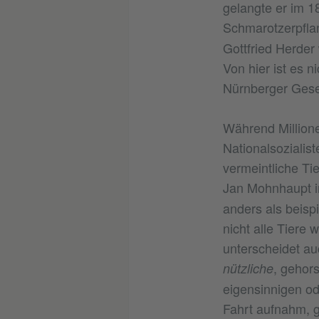
gelangte er im 1
Schmarotzerpfl
Gottfried Herder
Von hier ist es n
Nürnberger Gese
Während Millione
Nationalsozialist
vermeintliche Tie
Jan Mohnhaupt 
anders als beisp
nicht alle Tiere 
unterscheidet au
, gehor
nützliche
eigensinnigen od
Fahrt aufnahm, g