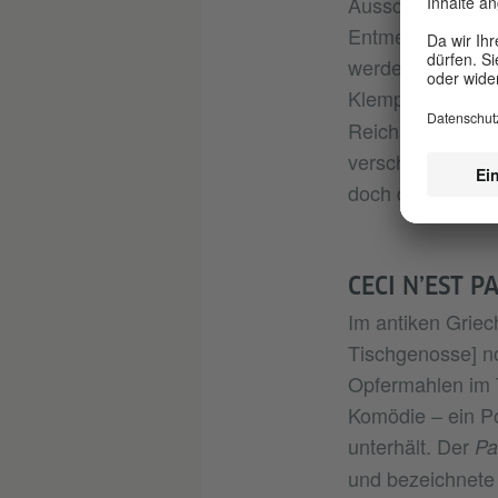
Ausschluss und 
Entmenschlichun
werden – im allt
Klemperer in
LTI 
Reichs] schrieb:
verschluckt, sie 
doch da.“
CECI N’EST P
Im antiken Grie
Tischgenosse] n
Opfermahlen im T
Komödie – ein Po
unterhält. Der
Pa
und bezeichnete e