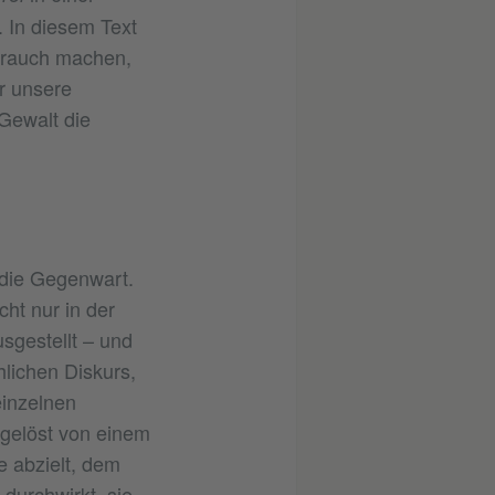
t. In diesem Text
ebrauch machen,
r unsere
Gewalt die
 die Gegenwart.
ht nur in der
sgestellt – und
hlichen Diskurs,
einzelnen
bgelöst von einem
e abzielt, dem
 durchwirkt, sie