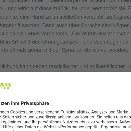
n – und wirkt auf diese zurück,
oder
sie. 
be-
verhandelt
Gedanke, eine Hand zu umschließen versucht, zu
begreif
ürgegriff werden. Denn auch über Sprache sind Körper 
st sich ein Leben verhandeln. „Die Würde des Menschen
eht in Artikel 1 des Grundgesetzes – und doch beginnt di
de oftmals genau mit der Sprache, die wir verwenden.
ichung kann neben rassistischer und antisemitischer Lo
 Klassenlogik folgen: Begriffe, die auf Menschen angewe
tliche Wohlstandsbedrohung gekennzeichnet, markiert w
olitische Linke oder in Armut lebende Menschen:
Parasit
[von smorotzen, schmorutzen, schmorotzen = betteln
tzer
menschlichung dient immer der Rechtfertigung und dem
nden Handelns – wo von einem
die Rede ist, k
Parasiten
siten vorgegangen werden. Sprache dient hiermit der E