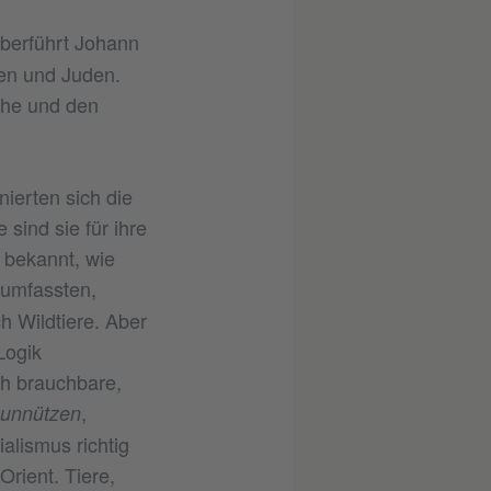
berführt Johann
en und Juden.
ache und den
ierten sich die
 sind sie für ihre
e bekannt, wie
 umfassten,
h Wildtiere. Aber
Logik
ch brauchbare,
,
unnützen
lismus richtig
rient. Tiere,