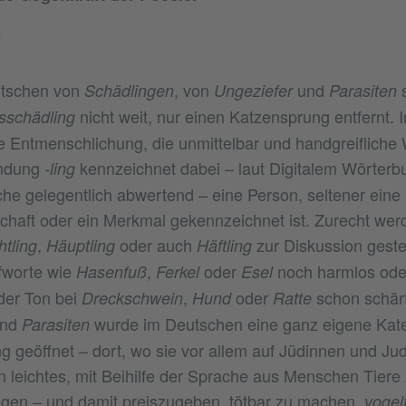
utschen von
, von
und
Schädlingen
Ungeziefer
Parasiten
nicht weit, nur einen Katzensprung entfernt.
sschädling
ine Entmenschlichung, die unmittelbar und handgreifliche
Endung
kennzeichnet dabei – laut Digitalem Wörterb
-ling
e gelegentlich abwertend – eine Person, seltener eine
schaft oder ein Merkmal gekennzeichnet ist. Zurecht we
,
oder auch
zur Diskussion geste
htling
Häuptling
Häftling
fworte wie
,
oder
noch harmlos oder
Hasenfuß
Ferkel
Esel
der Ton bei
,
oder
schon schärf
Dreckschwein
Hund
Ratte
und
wurde im Deutschen eine ganz eigene Kate
Parasiten
 geöffnet – dort, wo sie vor allem auf Jüdinnen und J
in leichtes, mit Beihilfe der Sprache aus Menschen Tier
igen – und damit preiszugeben, tötbar zu machen,
vogel