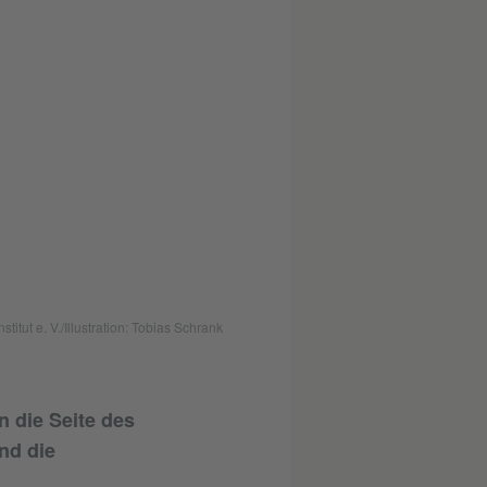
ut e. V./Illustration: Tobias Schrank
 die Seite des
nd die