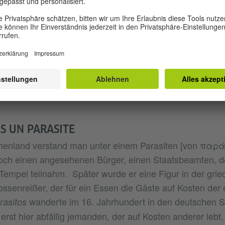
in letzter Konsequenz der Vernichtung ganzer Menschen
g muss immer und jedes einzelne Mal entschieden entg
äglichen Leben ebenso wie im Leben der Sprache. Denn 
[Lingua Tertii Imperii: Spr
– Notizbuch eines Philologen
 „Worte können sein wie winzige Arsendosen: sie werde
scheinen keine Wirkung zu tun, und nach einiger Zeit ist 
AS UN PARASITE
chenland verstand man unter einem Parasiten [von παρ
och einen angesehenen Bürger, einen Staatsbeamten, d
empel teilnahm. Später wurde er eine Figur in der grie
ssenreißer, der für ein Essen die Gäste auf Kosten der
wanderte im 16. Jahrhundert in den deutschen 
rasitos
rst hier abfällig jemanden, der auf Kosten anderer lebt.