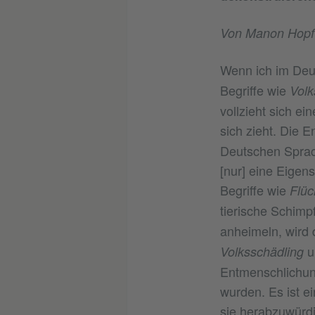
Von Manon Hopf
Wenn ich im De
Begriffe wie
Volk
vollzieht sich e
sich zieht. Die 
Deutschen Sprach
[nur] eine Eigen
Begriffe wie
Flüc
tierische Schimp
anheimeln, wird 
Volksschädling
Entmenschlichung
wurden. Es ist e
sie herabzuwürd