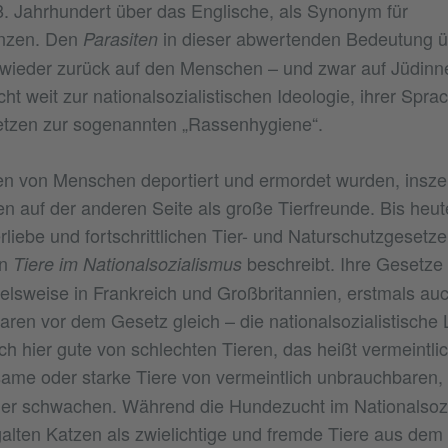
8. Jahrhundert über das Englische, als Synonym für
anzen. Den
in dieser abwertenden Bedeutung ü
Parasiten
 wieder zurück auf den Menschen – und zwar auf Jüdinn
icht weit zur nationalsozialistischen Ideologie, ihrer Spr
tzen zur sogenannten „Rassenhygiene“.
n von Menschen deportiert und ermordet wurden, inszen
en auf der anderen Seite als große Tierfreunde. Bis heute
rliebe und fortschrittlichen Tier- und Naturschutzgesetz
in
beschreibt. Ihre Gesetze
Tiere im Nationalsozialismus
ielsweise in Frankreich und Großbritannien, erstmals auc
waren vor dem Gesetz gleich – die nationalsozialistische 
ch hier gute von schlechten Tieren, das heißt vermeintli
same oder starke Tiere von vermeintlich unbrauchbaren,
er schwachen. Während die Hundezucht im Nationalsozia
alten Katzen als zwielichtige und fremde Tiere aus dem O