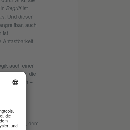
Ein
ist
Begriff
. Und dieser
en
angreifbar, auch
 ist
e Antastbarkeit
gik auch einer
ndet werden, die
erden sollen –
,
,
en
Zecken
]. Die
 Vorwand
ann und will
rniedrigung, dem