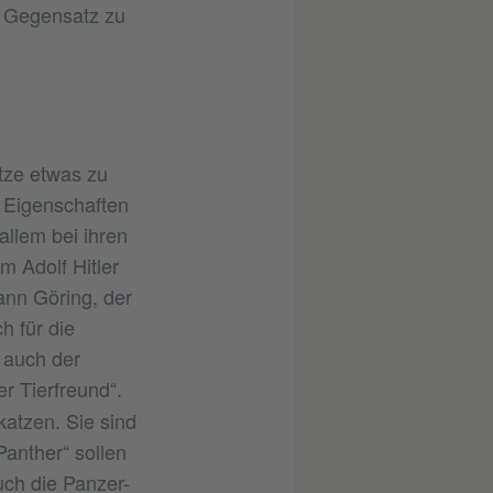
m Gegensatz zu
tze etwas zu
– Eigenschaften
allem bei ihren
 Adolf Hitler
ann Göring, der
h für die
 auch der
er Tierfreund“.
katzen. Sie sind
anther“ sollen
uch die Panzer-