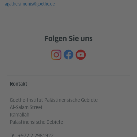
agathe.simonis@goethe.de
Folgen Sie uns
Service- und Informationsbereich
Kontakt
Goethe-Institut Palästinensische Gebiete
Al-Salam Street
Ramallah
Palästinensische Gebiete
Tel.
+972 2 2981922