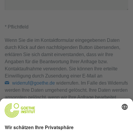
* Pflichtfeld
Wenn Sie die im Kontaktformular eingegebenen Daten
durch Klick auf den nachfolgenden Button übersenden,
erklären Sie sich damit einverstanden, dass wir Ihre
Angaben für die Beantwortung Ihrer Anfrage bzw.
Kontaktaufnahme verwenden. Sie können Ihre erteilte
Einwilligung durch Zusendung einer E-Mail an
widerruf@goethe.de
widerrufen. Im Falle des Widerrufs
werden Ihre Daten umgehend gelöscht. Ihre Daten werden
ansonsten gelöscht, wenn wir Ihre Anfrage bearbeitet
haben oder der Zweck der Speicherung entfallen ist.
Datenschutzerklärung