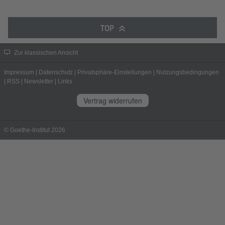
TOP
Zur klassischen Ansicht
Impressum
|
Datenschutz
|
Privatsphäre-Einstellungen
|
Nutzungsbedingungen
|
RSS
|
Newsletter
|
Links
Vertrag widerrufen
© Goethe-Institut 2026