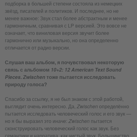
подборка в большей степени состояла из немецких
звёзд, писателей и политиков. И последнее, но не
менее важное: Звук стал более абстрактным и менее
гармоничным, сравнивая с LP версией. Это вовсе не
означает, что виниловая версия звучит более
гармонично или музыкально, но она определенно
отличается от радио версии.
Слушая ваш альбом, я почувствовал некоторую
связь с альбомом
10+2: 12 American Text Sound
Pieces
.
Zwischen
тоже пытается исследовать
природу голоса?
Спасибо за ссылку, я не был знаком с этой работой,
выглядит очень интересно. Да,
Zwischen
определённо
пытается исследовать человеческий голос и его звук —
но я бы выразил это иначе:
Zwischen
пытается
сконструировать человеческий голос как звук. Без
семантики и нарратива, как чистый звук. Большинство