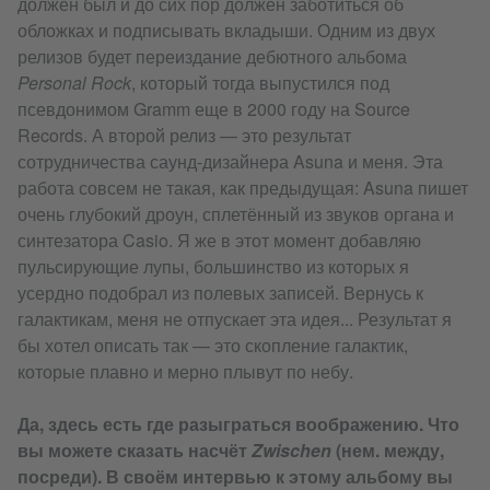
должен был и до сих пор должен заботиться об
обложках и подписывать вкладыши. Одним из двух
релизов будет переиздание дебютного альбома
Personal Rock
, который тогда выпустился под
псевдонимом Gramm еще в 2000 году на Source
Records. А второй релиз — это результат
сотрудничества саунд-дизайнера Asuna и меня. Эта
работа совсем не такая, как предыдущая: Asuna пишет
очень глубокий дроун, сплетённый из звуков органа и
синтезатора Casio. Я же в этот момент добавляю
пульсирующие лупы, большинство из которых я
усердно подобрал из полевых записей. Вернусь к
галактикам, меня не отпускает эта идея... Результат я
бы хотел описать так — это скопление галактик,
которые плавно и мерно плывут по небу.
Да, здесь есть где разыграться воображению. Что
вы можете сказать насчёт
Zwischen
(нем. между,
посреди). В своём интервью к этому альбому вы