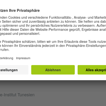
Portraitfotografie und lernten, wie man konzeptuelle
 Workshop stand der Mensch und zugleich der Prozess 
es Menschen. Der Kurs basierte einerseits auf der Reali
die von den Schüler:innen geschaffen wurden, und andere
Erstellung einer konzeptuellen Fotoserie. Weitere Kurs
ldbearbeitung, konzeptuelle Fotografie, Selbstporträt, W
rafie.
rden vom 30. April bis 31. Juli 2021 in einer virtuellen
e-Institut Tunesien