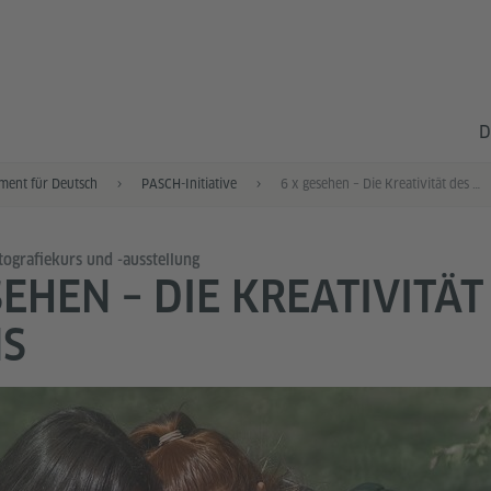
D
ment für Deutsch
PASCH-Initiative
6 x gesehen – Die Kreativität des Beginns
tografiekurs und -ausstellung
SEHEN – DIE KREATIVITÄT
NS