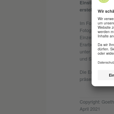
Einstieg in die 
erstellt.
Im Fokus dieses
Fotografierens d
Einzelporträts, 
Erarbeitung und 
unter anderen Bi
und Studio-Fotog
Die Ergebnisse wu
präsentiert.
Copyright: Goeth
April 2021