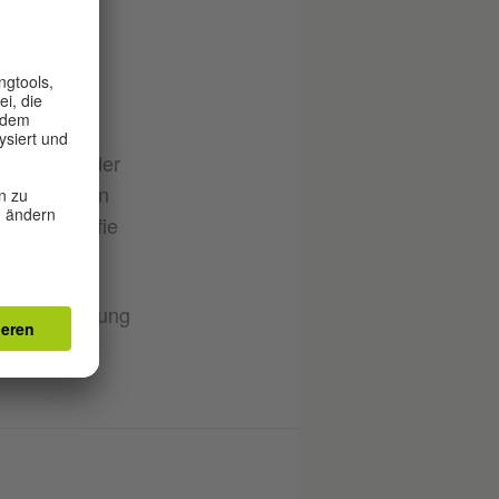
 Fotoserien
des
sierung von
rseits auf der
themen waren
erbefotografie
 3D-Ausstellung