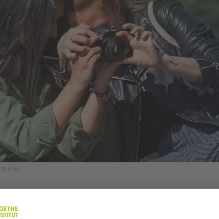
C0 1.0)
ng von Enrique Muñoz García erhielten die Schüler:i