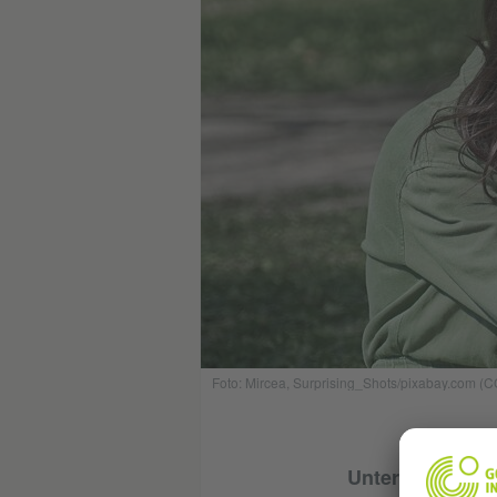
Foto: Mircea, Surprising_Shots/pixabay.com (C
Unter der Leitu