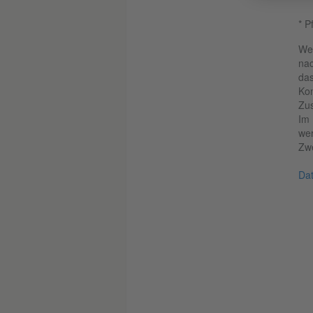
* P
Wen
nac
das
Kon
Zus
Im 
wer
Zwe
Dat