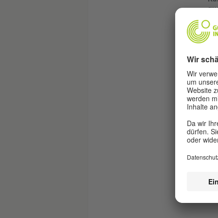
qua
We
Goe
ler
Ku
ge
bit
Ku
Goe
Ei
Tei
vo
Kur
Kur
Ei