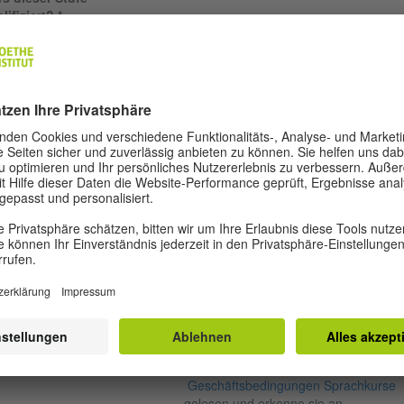
lifiziert?
nn Sie zur Zeit Deutsch am
the-Institut Ankara
nen, oder nur einen
rsabschnitt Pause
macht haben, geben Sie
te hier Ihre
rsteilnehmernummer ein:
the-Zertifikat,
nstufungstestergebnis oder
lnahmebestätigung (falls
Hinweis: Die insgesamte Größe aller hochgeladen
Dateien darf nicht 20 MB überschreiten.
rhanden)
spriorität 1
spriorität 2
nverständniserklärung
Ich habe die
Geschäftsbedingungen Sprachkurse
gelesen und erkenne sie an.