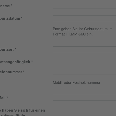
rname
burtsdatum
Bitte geben Sie Ihr Geburstdatum im
Format TT.MM.JJJJ ein.
burtsort
aatsangehörigkeit
lefonnummer
Mobil- oder Festnetznummer
ail
 haben Sie sich für einen
s dieser Stufe