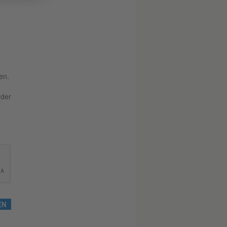
n
en.
 der
EN