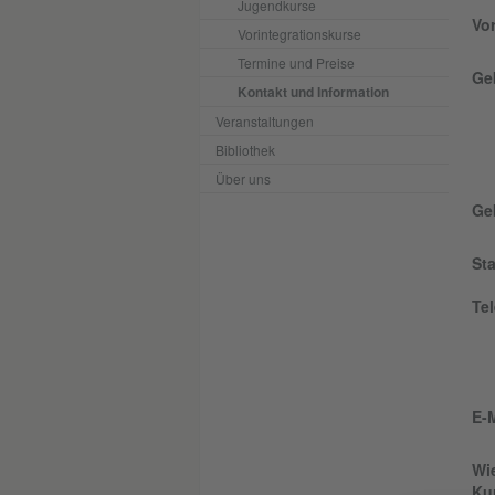
Jugendkurse
Vo
Vorintegrationskurse
Termine und Preise
Ge
Kontakt und Information
Veranstaltungen
Bibliothek
Über uns
Ge
St
Te
E-M
Wie
Kur