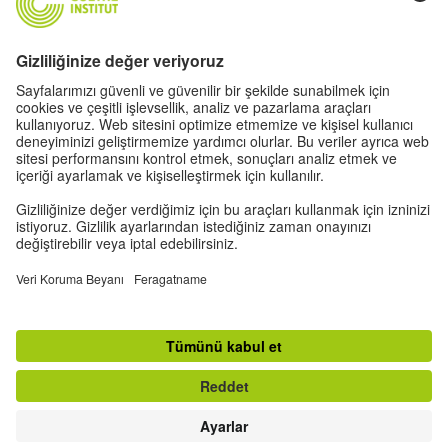
Bizi Facebook'ta ziyaret edin.
Goethe-Institut Ankara
Goethe-Institut İstanbul
Goethe-Institut İzmir
YUKARI
Standart ekran görüntüsü
Künye
|
Gizlilik Politikası
|
Gizlilik ayarları
|
Kullanım Şartları
|
RSS
|
E-bülten
|
Sosyal medya
Withdraw from contract