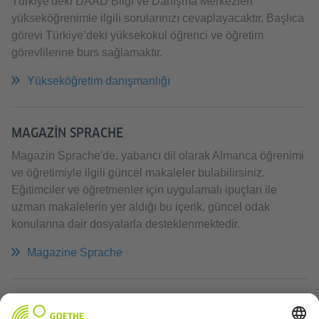
Türkiye'deki DAAD Bilgi ve Danışma Merkezleri
yükseköğrenimle ilgili sorularınızı cevaplayacaktır. Başlıca
görevi Türkiye’deki yüksekokul öğrenci ve öğretim
görevlilerine burs sağlamaktır.
Yükseköğretim danışmanlığı
MAGAZIN SPRACHE
Magazin Sprache'de, yabancı dil olarak Almanca öğrenimi
ve öğretimiyle ilgili güncel makaleler bulabilirsiniz.
Eğitimciler ve öğretmenler için uygulamalı ipuçları ile
uzman makalelerin yer aldığı bu içerik, güncel odak
konularına dair dosyalarla desteklenmektedir.
Magazine Sprache
FACEBOOK