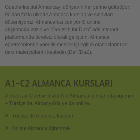
Goethe-Institut Almancayı dünyanın her yerine götürüyor:
90'dan fazla ülkede Almanca kursları ve sınavları
düzenliyoruz. Almancanızı çok yönlü online
alıştırmalarımızla ve "Deutsch für Dich" adlı internet
platformunda ücretsiz olarak geliştirin. Almanca
öğretmenlerine yönelik meslek içi eğitim olanaklarını ve
ders materyallerini keşfedin (DaF/DaZ).
A1–C2 ALMANCA KURSLARI
Almancayı Goethe-Institut'un Almanca kurslarında öğrenin
– Türkiye'de, Almanya'da ya da online.
Türkiye'de Almanca kursları
Online Almanca öğrenmek