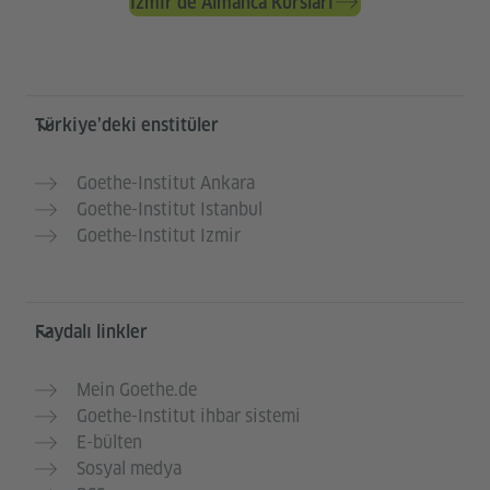
İzmir’de Almanca Kursları
Service- und Informationsbereich
Türkiye’deki enstitüler
Goethe-Institut Ankara
Goethe-Institut Istanbul
Goethe-Institut Izmir
Faydalı linkler
Mein Goethe.de
Goethe-Institut ihbar sistemi
E-bülten
Sosyal medya