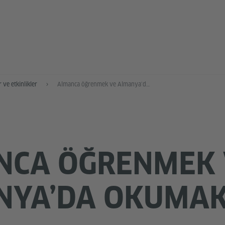
 ve etkinlikler
Almanca öğrenmek ve Almanya’da okumak
NCA ÖĞRENMEK 
NYA’DA OKUMA