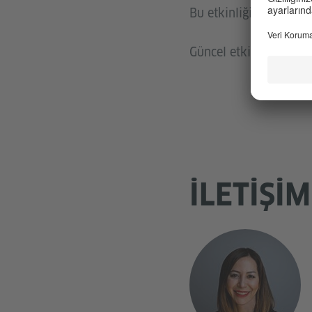
Bu etkinliğin dili Türk
Güncel etkinlikler,
etk
İLETIŞIM