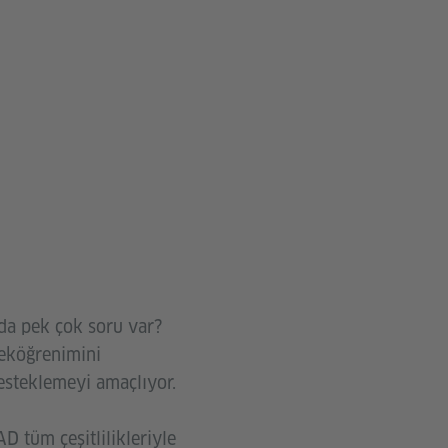
da pek çok soru var?
seköğrenimini
esteklemeyi amaçlıyor.
 tüm çeşitlilikleriyle