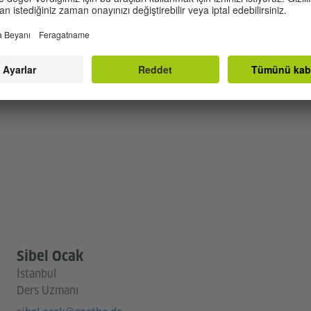
çe olacaktır, ancak talep üzerine değiştirilebilir.
inlik takvimimizde
bulabilirsiniz.
Sibel Ocak
İstanbul
Ders Uzmanı