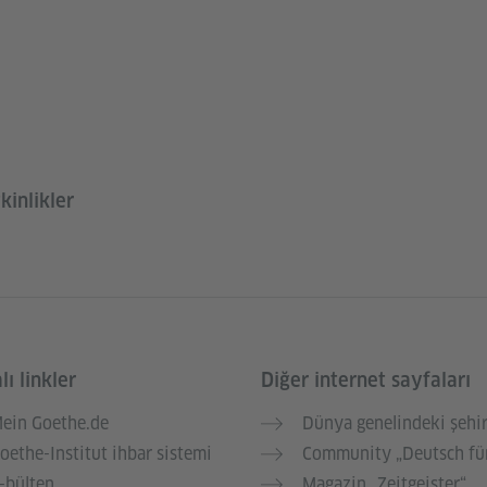
kinlikler
ı linkler
Diğer internet sayfaları
ein Goethe.de
Dünya genelindeki şehir
oethe-Institut ihbar sistemi
Community „Deutsch für
-bülten
Magazin „Zeitgeister“