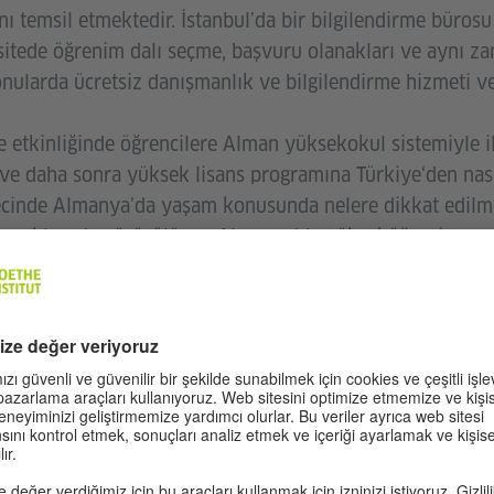
ı temsil etmektedir. İstanbul’da bir bilgilendirme büro
itede öğrenim dalı seçme, başvuru olanakları ve aynı 
onularda ücretsiz danışmanlık ve bilgilendirme hizmeti v
etkinliğinde öğrencilere Alman yüksekokul sistemiyle ilgi
 ve daha sonra yüksek lisans programına Türkiye‘den nas
recinde Almanya’da yaşam konusunda nelere dikkat edilm
olanakları da görüşülüyor. Almanya’da yükseköğrenim ya
eterliliğidir. Istenen dil düzeyine ulaşmak için genellikle
ma programı uygulamak gerekiyor. Etkinliğin ikinci yarısın
ilerinin ve Türkiye ve Almanya‘daki Goethe-Institut‘larda
n tanıtımını yapıyor. Etkinliğin sonunda öğrenciler Goeth
 alıştırmarla ilgili de bilgi ediniyorlar. Bu alıştırmalar öğ
a yalnızken, bilgisayar, tablet veya akıllı telefon başınd
dil bilgilerini kullanma ve geliştirme olanağı sağlıyor.