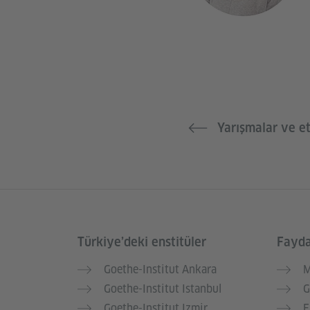
Yarışmalar ve et
Türkiye’deki enstitüler
Faydal
Service- und Informationsbereich
Goethe-Institut Ankara
M
Goethe-Institut Istanbul
G
Goethe-Institut Izmir
E