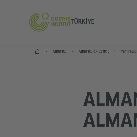
TÜRKIYE
Anasayfa
Almanca
Almanca öğretmek
Yarışmalar
ALMA
ALMA