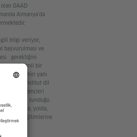
su olan DAAD
zamanda Almanya’da
ermektedir.
li bilgi veriyor,
ıl başvurulması ve
esi gerektiğini
pmanın önemli bir
 mevcut eğitimin yanı
da Goethe-Institut dil
ki örneğin gençleri
e-Institut’un sunduğu
rencilere evde, yolda,
a okuldaki eğitimlerine