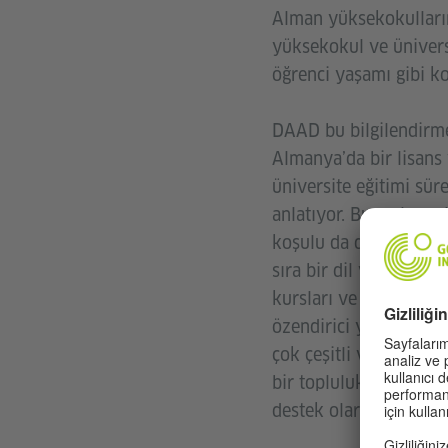
Alman yüksekokulların
yüksekokul ve ünivers
öğrenci yaşamı gibi k
DAAD bu bilgilendirme 
Almanya’da bir lisans
üniversite eğitimi sü
anlatıyor. Burs alma 
koşulu da dil bilgisi y
sıra bir dil ve alıştır
kursları ve sınav öner
özendirici yarışmaları
çok çeşitli ve ücretsiz
bir topluluk içinde vey
destek olarak Almanca 