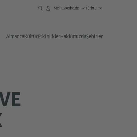
Mein Goethe.de
Türkçe
Almanca
Kültür
Etkinlikler
Hakkımızda
Şehirler
VE
K