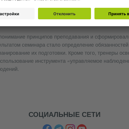
рамках университетского сотрудничества. Основное
ательной практики и взаимодействию с сопровожд
 понимание принципов преподавания и сформировали
ультатом семинара стало определение обязанносте
анирование их подготовки. Кроме того, тренеры ос
спользование инструмента «управляемое наблюден
юдений.
СОЦИАЛЬНЫЕ СЕТИ