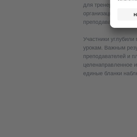
для тренеров DLL в 
организации наблюд
преподавателями.
Участники углубили
урокам. Важным рез
преподавателей и пл
целенаправленное и
единые бланки набл