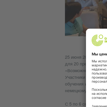
25 июня 2025 года 
для 20 преподавате
«Возможности работы
Участники углубили 
обучения иностранны
немецкому языку как
С 5 по 6 сентября 