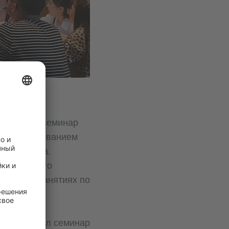
ся онлайн‑семинар
нар под названием
ебных часа.
одах раннего
нении на занятиях по
инга прошёл семинар