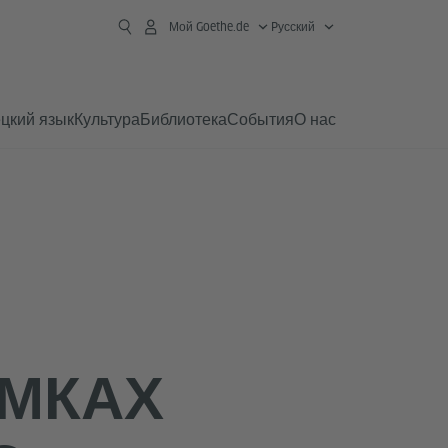
Мой Goethe.de
Pусский
цкий язык
Культура
Библиотека
События
О нас
АМКАХ