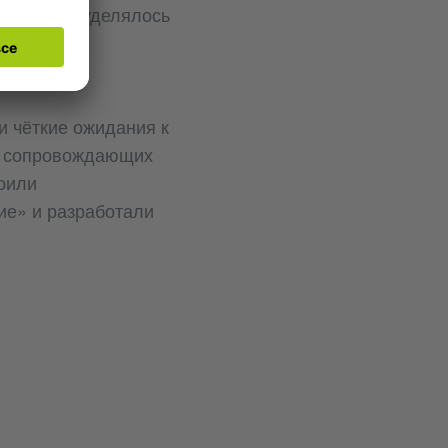
 внимание уделялось
ающими
 чёткие ожидания к
й сопровождающих
воили
ие» и разработали