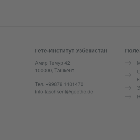
Гете-Институт Узбекистан
Поле
Service- und Informationsbereich
Амир Темур 42
M
100000, Ташкент
С
н
Тел.
+99878 1401470
Э
info-taschkent@goethe.de