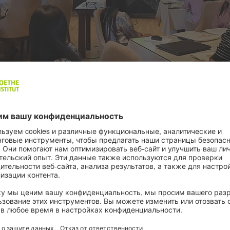
под руководством д‑ра Дилбар Таджибаевой состоял
лей университетов‑партнёров программы DLL. Семи
 на занятиях с детьми с Хансом Хазе» включал 4 уч
свои знания о целях, функциях и методических подх
м языкам (FFL), а также об их дидактическом приме
 иностранному для детей.
2025 года в Ташкенте под руководством Штефана Хэр