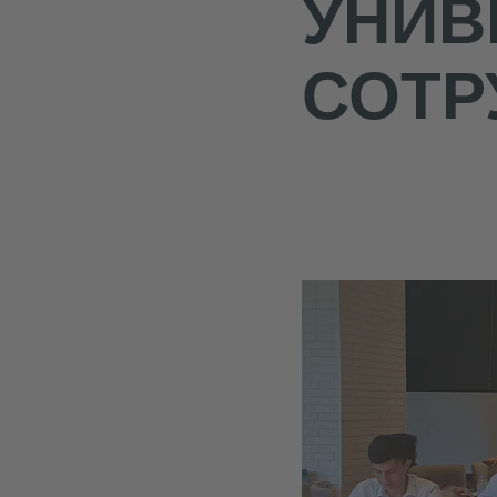
УНИВ
СОТР