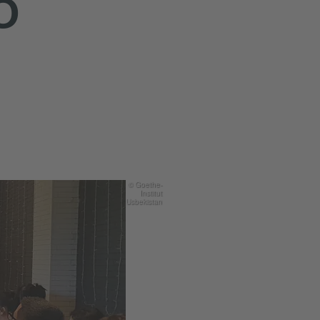
О
© Goethe-
Institut
Usbekistan