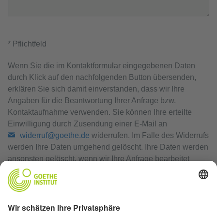
* Pflichtfeld
Wenn Sie die im Kontaktformular eingegebenen Daten
durch Klick auf den nachfolgenden Button übersenden,
erklären Sie sich damit einverstanden, dass wir Ihre
Angaben für die Beantwortung Ihrer Anfrage bzw.
Kontaktaufnahme verwenden. Sie können Ihre erteilte
Einwilligung durch Zusendung einer E-Mail an
widerruf@goethe.de
widerrufen. Im Falle des Widerrufs
werden Ihre Daten umgehend gelöscht. Ihre Daten werden
ansonsten gelöscht, wenn wir Ihre Anfrage bearbeitet
haben oder der Zweck der Speicherung entfallen ist.
Datenschutzerklärung