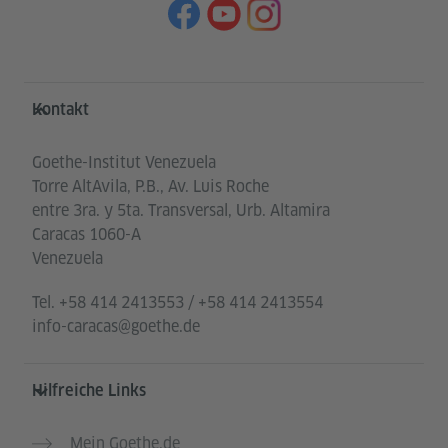
Service- und Informationsbereich
Kontakt
Goethe-Institut Venezuela
Torre AltAvila, P.B., Av. Luis Roche
entre 3ra. y 5ta. Transversal, Urb. Altamira
Caracas 1060-A
Venezuela
Tel.
+58 414 2413553 / +58 414 2413554
info-caracas@goethe.de
Hilfreiche Links
Mein Goethe.de