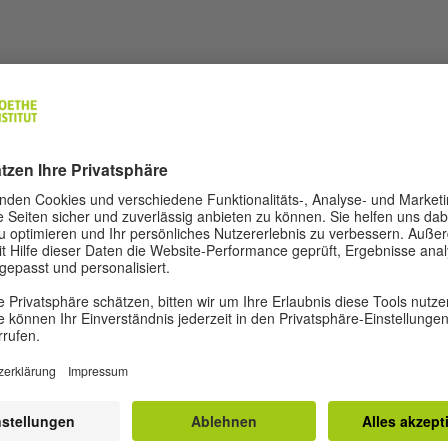
k, Wortschatz und Aussprache.
rbereitungskursen (Dauer, Termine, Preis, usw.)
auf unserer Webseite. Sie können sich auch beim
se
sere WhatsApp-Nummer 0412-6060378
ine und Preise