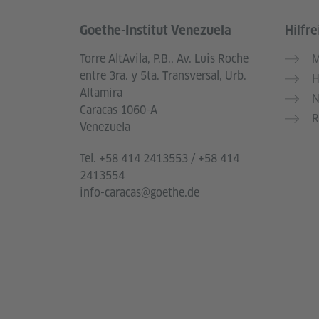
Goethe-Institut Venezuela
Hilfre
Service- und Informationsbereich
Torre AltAvila, P.B., Av. Luis Roche
M
entre 3ra. y 5ta. Transversal, Urb.
H
Altamira
N
Caracas 1060-A
R
Venezuela
Tel.
+58 414 2413553 / +58 414
2413554
info-caracas@goethe.de