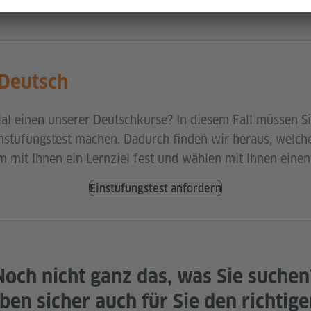
 Deutsch
al einen unserer Deutschkurse? In diesem Fall müssen Si
nstufungstest machen. Dadurch finden wir heraus, welch
 mit Ihnen ein Lernziel fest und wählen mit Ihnen einen
Einstufungstest anfordern
Noch nicht ganz das, was Sie suchen
ben sicher auch für Sie den richtige