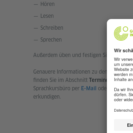
Hören
Lesen
Schreiben
Sprechen
Außerdem üben und festigen Sie Grammati
Genauere Informationen zu den Prüfungsvo
finden Sie im Abschnitt
Termine und Prei
Sprachkursbüro per
oder über un
E-Mail
erkundigen.
Term