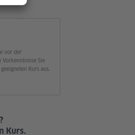
e vor der
e Vorkenntnisse Sie
 geeigneten Kurs aus.
?
n Kurs.