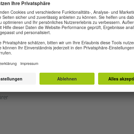
ausgestattet mit:
Plattenspieler mit Riemenantrieb
ck
pfhörerverstärker
örer