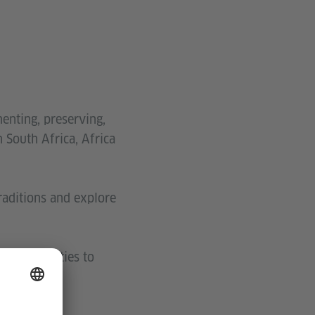
enting, preserving,
n South Africa, Africa
raditions and explore
nd communities to