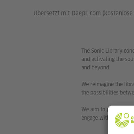
Übersetzt mit DeepL.com (kostenlose 
The Sonic Library conc
and activating the soun
and beyond.
We reimagine the libr
the possibilities betwe
We aim to preserve cu
engage with sound as a