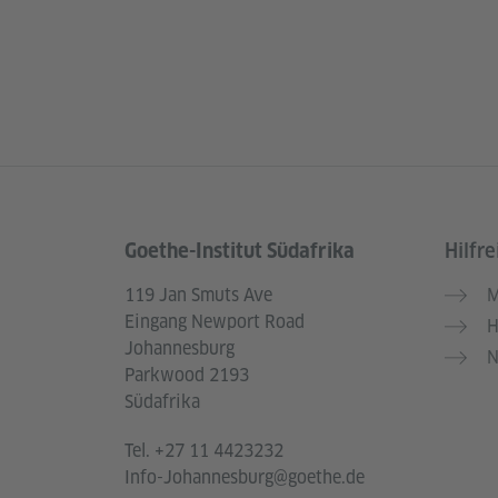
Goethe-Institut Südafrika
Hilfre
Service- und Informationsbereich
119 Jan Smuts Ave
M
Eingang Newport Road
H
Johannesburg
N
Parkwood 2193
Südafrika
Tel.
+27 11 4423232
Info-Johannesburg@goethe.de