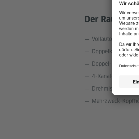
Der Raum ist 
Vollautomatischem 
Doppelkassettende
Doppel-CD-Player
4-Kanal-Stereo-Ko
Drehmischer
Mehrzweck-Kopfh