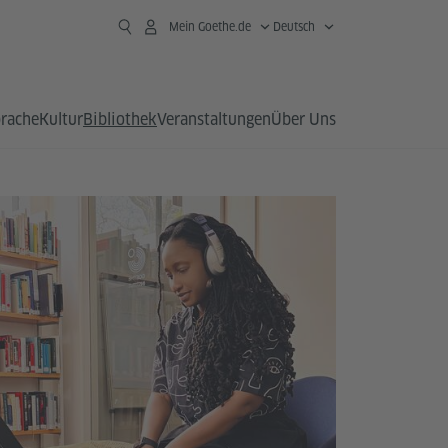
Mein Goethe.de
Deutsch
prache
Kultur
Bibliothek
Veranstaltungen
Über Uns