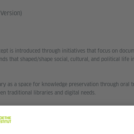
Version)
ept is introduced through initiatives that focus on docum
ds that shaped/shape social, cultural, and political life i
ary as a space for knowledge preservation through oral t
en traditional libraries and digital needs.
ltural memory while encouraging artists, researchers, a
 tool for history, identity, and creative expression.