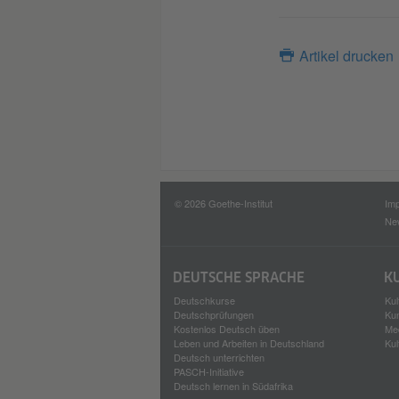
Artikel drucken
© 2026 Goethe-Institut
Im
New
DEUTSCHE SPRACHE
K
Deutschkurse
Kul
Deutschprüfungen
Kun
Kostenlos Deutsch üben
Me
Leben und Arbeiten in Deutschland
Kul
Deutsch unterrichten
PASCH-Initiative
Deutsch lernen in Südafrika