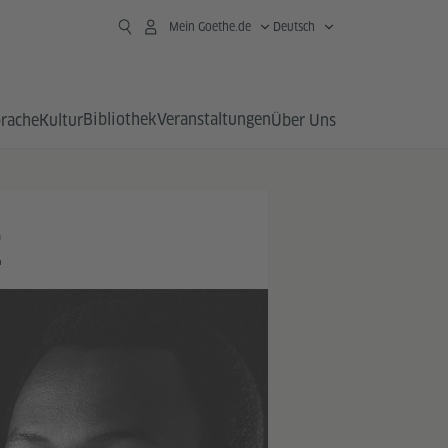
Mein Goethe.de
Deutsch
Bibliothek
Veranstaltungen
prache
Kultur
Über Uns
E