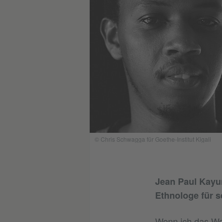
© Chris Schwagga für Goethe-Institut Kigali
Jean Paul Kayum
Ethnologe für s
Wenn ich das Wor