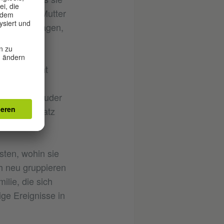
ete meiner Mutter
wir einschlagen,
diesen nicht
geren
 auch der Bruder
ichtigen Platz
ten, wohin sie
h neu gruppieren
ilie, die sich
ge Ereignisse in