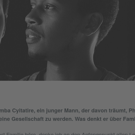
ba Cyitatire, ein junger Mann, der davon träumt, P
eine Gesellschaft zu werden. Was denkt er über Fami
t Familie höre, denke ich an den Anfangspunkt allen L