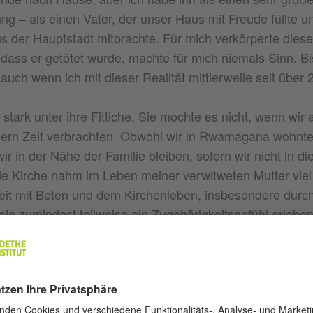
ng – als einen Vater, der unser Haus mit Freude füllte u
 der Hauptstadt mitbrachte. Für mich verkörperte dies
 dass er getötet wurde, machte für mich niemals Sinn. Bi
uch wenn ich mit dieser Realität mittlerweile seit über 
stark unter ihre Fittiche. Sie mochte es nicht, wenn wir
ern Zeit verbrachten. Obwohl wir in Rwamagana wohnten
ir in der Nähe der Familie bleiben, sofern wir nicht in d
ie Kirche nahm im Leben meiner verwitweten Mutter viel 
Zeit mit Beten und dem Kirchenleben, insbesondere durch
sie zumindest teilweise ein Zugehörigkeitsgefühl erleben
ter Katholik. Ich besuchte sogar das Knabenseminar, a
 Doch das führte nie zum Streit zwischen uns. Religion i
leitet, aber nichts, das einen Keil zwischen uns treiben
Schwestern schlossen sich unserer Mutter in der Kirche 