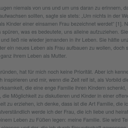
 Augen niemals von uns und um uns daran zu erinnern, da
aufwachsen sollten, sagte sie stets: „Um nichts in der We
als Kinder einer einsamen Frau bezeichnet werdet“ [1]. N
 spüren, was es bedeutete, uns alleine aufzuziehen. Sie 
und ließ nie wieder jemanden in ihr Leben. Sie hätte u
der ein neues Leben als Frau aufbauen zu wollen, doch 
 ganz ihrem Leben als Mutter.
gründen, hat für mich noch keine Priorität. Aber ich ke
h inspirieren und mir, wenn die Zeit reif ist, als Vorbild 
ksamkeit, die eine enge Familie ihren Kindern schenkt
 die Möglichkeit zu diskutieren und Kinder in einer off
t zu erziehen, ich denke, dass ist die Art Familie, die 
tverständlich werde ich der Frau, die ich liebe und heir
einem Leben zu Füßen legen: meine Familie. Sie wird Tei
 eigenen und der, die ich durch Freundschaft gewonnen