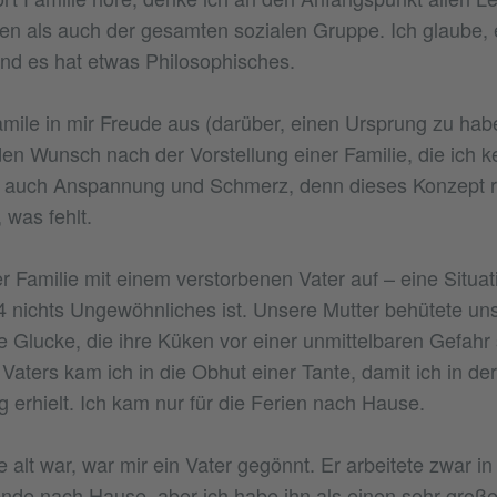
en als auch der gesamten sozialen Gruppe. Ich glaube, 
nd es hat etwas Philosophisches.
amile in mir Freude aus (darüber, einen Ursprung zu hab
en Wunsch nach der Vorstellung einer Familie, die ich k
er auch Anspannung und Schmerz, denn dieses Konzept r
 was fehlt.
r Familie mit einem verstorbenen Vater auf – eine Situatio
4 nichts Ungewöhnliches ist. Unsere Mutter behütete uns
e Glucke, die ihre Küken vor einer unmittelbaren Gefahr
aters kam ich in die Obhut einer Tante, damit ich in de
 erhielt. Ich kam nur für die Ferien nach Hause.
e alt war, war mir ein Vater gegönnt. Er arbeitete zwar i
e nach Hause, aber ich habe ihn als einen sehr großen