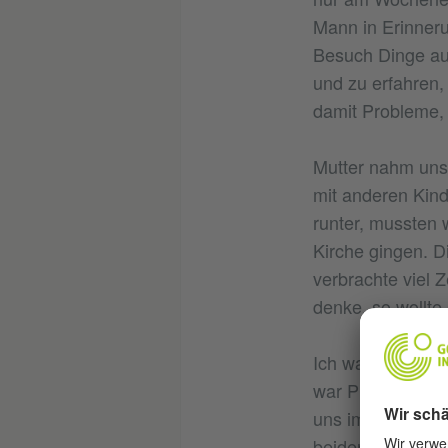
Mann in Erinneru
Besuch Dinge aus
und zu erfahren,
damit Probleme, a
Mutter nahm uns 
mit anderen Kind
runter, mussten w
Kirche gingen. D
verbrachte viel 
denke, so wollte 
Ich war überzeug
war Protestantin.
uns im Leben beg
beiden jüngeren 