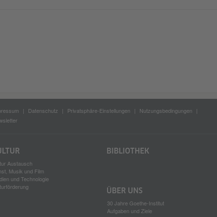
pressum
Datenschutz
Privatsphäre-Einstellungen
Nutzungsbedingungen
sletter
ULTUR
BIBLIOTHEK
tur Austausch
st, Musik und Film
dien und Technologie
turförderung
ÜBER UNS
30 Jahre Goethe-Institut
Aufgaben und Ziele