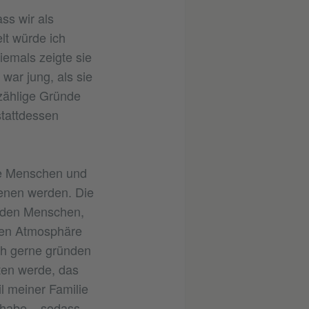
ss wir als
lt würde ich
iemals zeigte sie
war jung, als sie
nzählige Gründe
stattdessen
nne Menschen und
dienen werden. Die
, den Menschen,
enen Atmosphäre
ich gerne gründen
aten werde, das
l meiner Familie
 habe – sodass