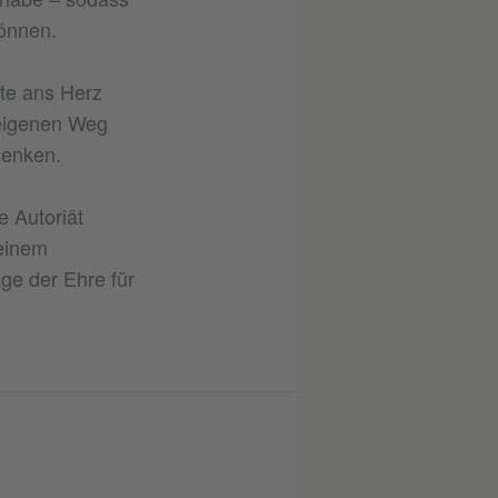
önnen.
te ans Herz
 eigenen Weg
henken.
e Autoriät
 einem
age der Ehre für