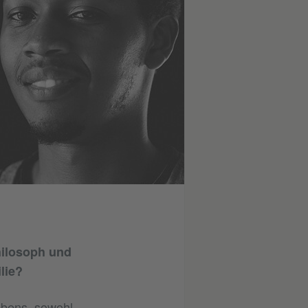
hilosoph und
lie?
ebens, sowohl