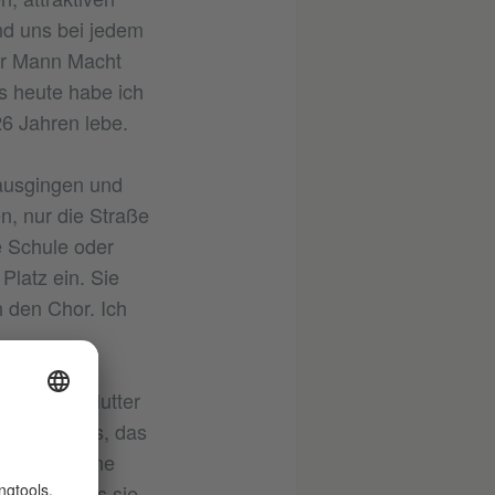
nd uns bei jedem
er Mann Macht
s heute habe ich
26 Jahren lebe.
 ausgingen und
, nur die Straße
ie Schule oder
Platz ein. Sie
 den Chor. Ich
.
ber meine Mutter
st nur etwas, das
 würde. Meine
an, doch als sie