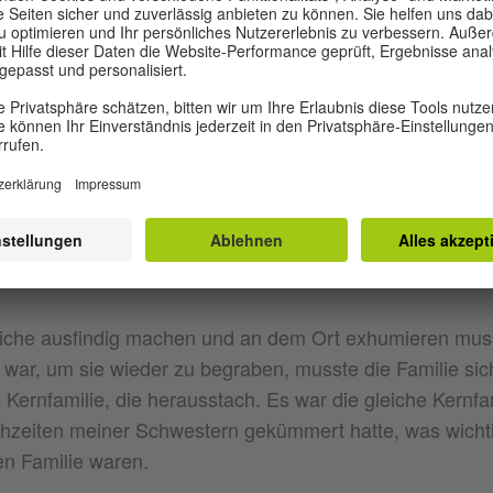
, bestanden sie auf eine katholische Trauung. Das bereit
erzen. Für uns ist Gott wichtig und nicht die Wege, die 
u kommen.
cheidungen in der Familie anstehen, auch wenn es von 
en wir alle zusammen – meine Mutter, meine beiden jün
und mein Stiefbruder, der uns sehr nahe steht sowie oft
er in unserer Familie seit dem Tod meines Vaters einen w
eiche ausfindig machen und an dem Ort exhumieren muss
war, um sie wieder zu begraben, musste die Familie sic
Kernfamilie, die herausstach. Es war die gleiche Kernfam
hzeiten meiner Schwestern gekümmert hatte, was wichti
en Familie waren.