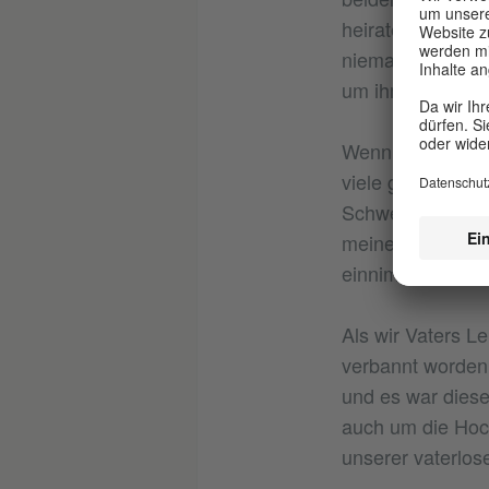
heiraten wollten
niemals Kopfschm
um ihm näher z
Wenn große Ents
viele gibt, komm
Schwestern, ich 
meiner Mutter, d
einnimmt.
Als wir Vaters L
verbannt worden 
und es war diese 
auch um die Hoc
unserer vaterlos