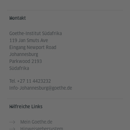
Service- und Informationsbereich
Kontakt
Goethe-Institut Südafrika
119 Jan Smuts Ave
Eingang Newport Road
Johannesburg
Parkwood 2193
Südafrika
Tel.
+27 11 4423232
Info-Johannesburg@goethe.de
Hilfreiche Links
Mein Goethe.de
Hinweisgebersystem