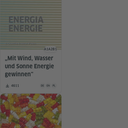
© Goethe-Institut Polen
A1
A2
B1
Sprachniveau
„Mit Wind, Wasser
und Sonne Energie
gewinnen“
Unterrichtsmaterial ist in folgenden Sprachen verfügbar De
Zahl der Downloads:
4611
DE
EN
PL