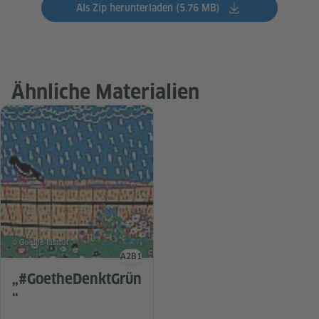
Als Zip herunterladen (5.76 MB)
Ähnliche Materialien
© Goethe-Institut
A2
B1
Sprachniveau
„#GoetheDenktGrün
“