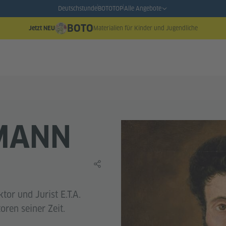
Deutschstunde
BOTO
TOP
Alle Angebote
BOTO
Materialien für Kinder und Jugendliche
Jetzt NEU
FMANN
Lerninhalt teilen
tor und Jurist E.T.A.
ren seiner Zeit.