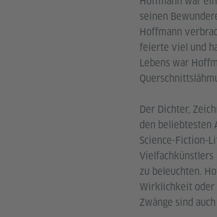
Hoffmann war eine
seinen Bewunderer
Hoffmann verbrac
feierte viel und h
Lebens war Hoffma
Querschnittslähm
Der Dichter, Zeic
den beliebtesten A
Science-Fiction-L
Vielfachkünstlers
zu beleuchten. Ho
Wirklichkeit oder
Zwänge sind auch 