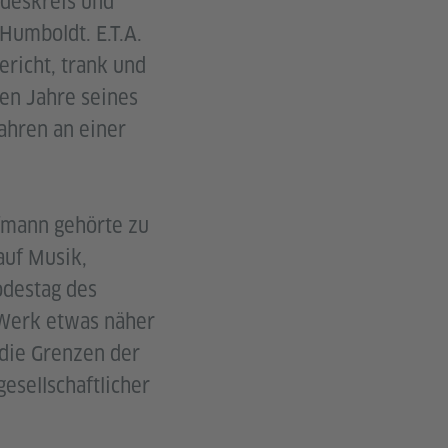
ndeskreis und
Humboldt. E.T.A.
richt, trank und
ten Jahre seines
ahren an einer
ffmann gehörte zu
auf Musik,
odestag des
d Werk etwas näher
 die Grenzen der
esellschaftlicher