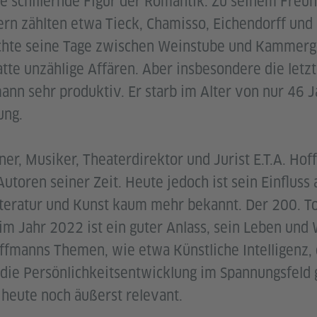
 schillernde Figur der Romantik. Zu seinem Freu
n zählten etwa Tieck, Chamisso, Eichendorff und 
hte seine Tage zwischen Weinstube und Kammerge
atte unzählige Affären. Aber insbesondere die letz
nn sehr produktiv. Er starb im Alter von nur 46 J
ung.
hner, Musiker, Theaterdirektor und Jurist E.T.A. Ho
utoren seiner Zeit. Heute jedoch ist sein Einfluss 
iteratur und Kunst kaum mehr bekannt. Der 200. T
 im Jahr 2022 ist ein guter Anlass, sein Leben un
ffmanns Themen, wie etwa Künstliche Intelligenz,
 die Persönlichkeitsentwicklung im Spannungsfeld g
heute noch äußerst relevant.