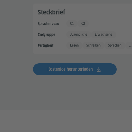
Steckbrief
C1
C2
Sprachniveau
Sehr gute Sprachkenntnisse
Sehr gute Sprachkenntnisse +
Jugendliche
Erwachsene
Zielgruppe
Lesen
Schreiben
Sprechen
...
Fertigkeit
Kostenlos herunterladen