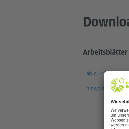
Downlo
Arbeitsblätter
ab_c1-c2-eta-hoff
hinweise-c1-c2-et