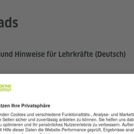
ads
 und Hinweise für Lehrkräfte (Deutsch)
mann_de.pdf (
PDF, 3.21 MB)
a-hoffmann_de.pdf (
PDF, 0.7 MB)
Als Zip herunterladen (3.91 MB)