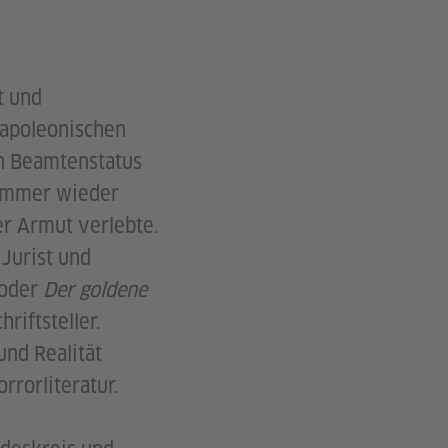
t und
Napoleonischen
n Beamtenstatus
 immer wieder
er Armut verlebte.
 Jurist und
oder
Der goldene
riftsteller.
nd Realität
rorliteratur.