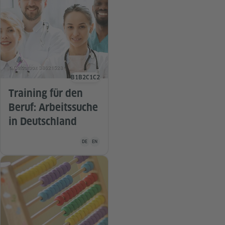
© Colourbox 38621528
B1
B2
C1
C2
Sprachniveau
Training für den
Beruf: Arbeitssuche
in Deutschland
Unterrichtsmaterial ist in folgenden Sprachen verfügba
DE
EN