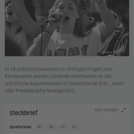
pixabay / WFlore
In 18 Unterrichtsmodulen zu strittigen Fragen zum
Klimawandel werden Lernende schrittweise an das
schriftliche Argumentieren im Deutschen als Erst-, Zweit-
oder Fremdsprache herangeführt.
Mehr anzeigen
Steckbrief
B1
B2
C1
C2
Sprachniveau
Gute Sprachkenntnisse
Gute Sprachkenntnisse +
Sehr gute Sprachkenntnisse
Sehr gute Sprachkenntnisse +