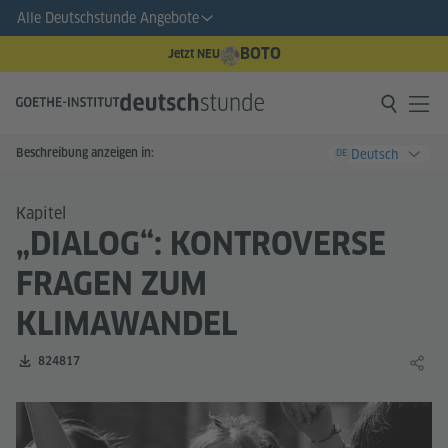
Alle Deutschstunde Angebote
BOTO
Jetzt NEU
Beschreibung anzeigen in:
Deutsch
DE
Kapitel
„DIALOG“: KONTROVERSE
FRAGEN ZUM
KLIMAWANDEL
Zahl der Downloads:
824817
Lernin