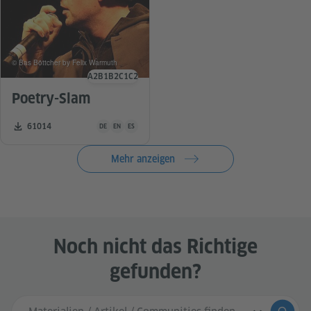
© Bas Böttcher by Felix Warmuth
A2
B1
B2
C1
C2
Sprachniveau
Poetry-Slam
Unterrichtsmaterial ist in folgenden Sprachen verfügbar De
Zahl der Downloads:
61014
DE
EN
ES
Mehr anzeigen
Noch nicht das Richtige
gefunden?