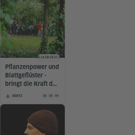
© Sing Films
A1
A2
B1
B2
C1
Sprachniveau
Pflanzenpower und
Blattgeflüster -
bringt die Kraft der
Biodiversität an
Unterrichtsmaterial ist in folgenden Sprachen verfügbar De
Zahl der Downloads:
48893
DE
EN
FR
eure Schule!