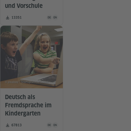
und Vorschule
Unterrichtsmaterial ist in folgenden Sprachen verfügba
Zahl der Downloads:
13351
DE
EN
© pixabay / StartupStockPhotos
Deutsch als
Fremdsprache im
Kindergarten
Unterrichtsmaterial ist in folgenden Sprachen verfügba
Zahl der Downloads:
67813
DE
EN