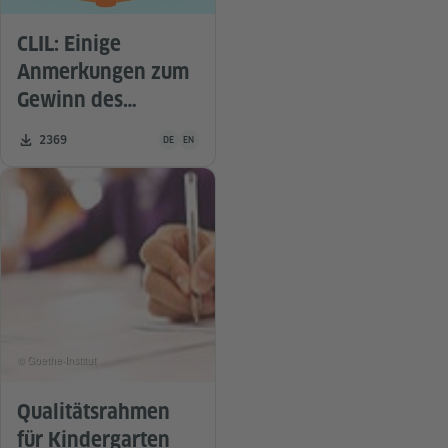
CLIL: Einige
Anmerkungen zum
Gewinn des
integrierten
Unterrichtsmaterial ist in folgenden Sprachen verfügba
Zahl der Downloads:
2369
DE
EN
Sprach- und
Sachfachlernens
© Goethe-Institut
Qualitätsrahmen
für Kindergarten