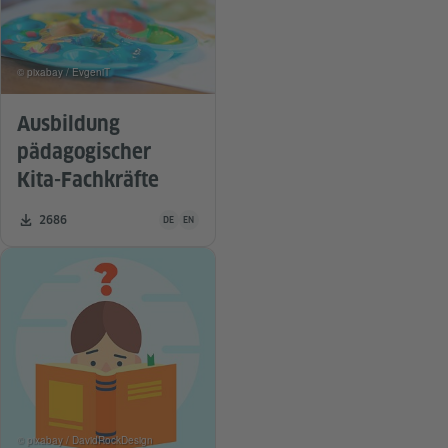
© pixabay / EvgeniT
Ausbildung
pädagogischer
Kita-Fachkräfte
Unterrichtsmaterial ist in folgenden Sprachen verfügba
Zahl der Downloads:
2686
DE
EN
© pixabay / DavidRockDesign