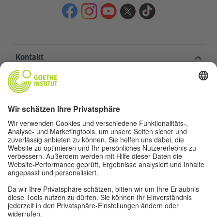
Kontakt
Goethe-Institut Zentrale
Oskar von Miller-Ring 18
80333 München
deutschstunde@goethe.de
Hilfreiche Links
Weitere Websites
Datenschutz und Barrierefreiheit