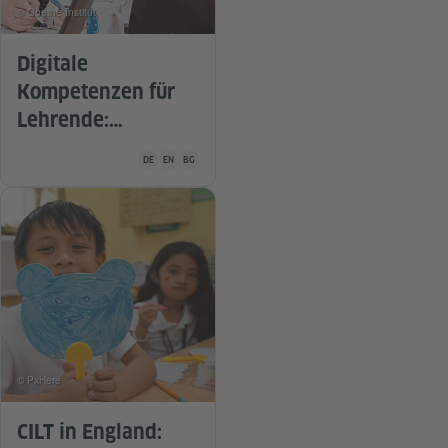
© Goethe-Institut
Digitale
Kompetenzen für
Lehrende:
Wichtiger denn je
Unterrichtsmaterial ist in folgenden Sprachen verfügbar De
DE
EN
BG
© PxHere
CILT in England: