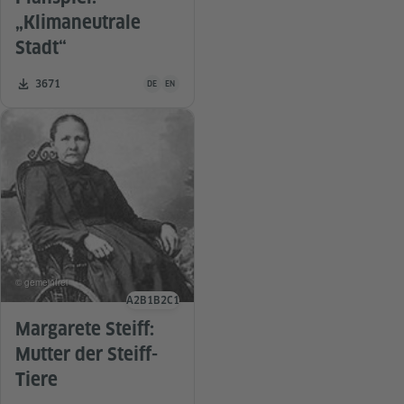
„Klimaneutrale
Stadt“
Unterrichtsmaterial ist in folgenden Sprachen verfügba
Zahl der Downloads:
3671
DE
EN
© gemeinfrei
A2
B1
B2
C1
Sprachniveau
Margarete Steiff:
Mutter der Steiff-
Tiere