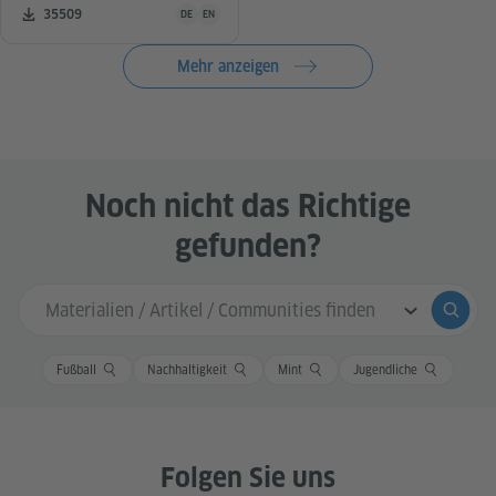
Unterrichtsmaterial ist in folgenden Sprachen verfügba
Zahl der Downloads:
35509
DE
EN
Mehr anzeigen
Noch nicht das Richtige
gefunden?
Sucheingabe
Suche
Fußball
Nachhaltigkeit
Mint
Jugendliche
Folgen Sie uns