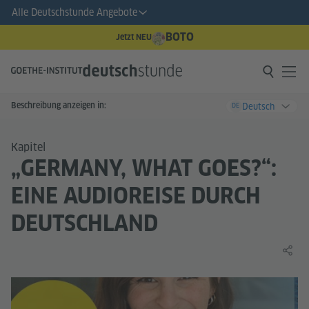
Alle Deutschstunde Angebote
BOTO
Jetzt NEU
Beschreibung anzeigen in:
Deutsch
DE
Kapitel
„GERMANY, WHAT GOES?“:
EINE AUDIOREISE DURCH
DEUTSCHLAND
Lernin