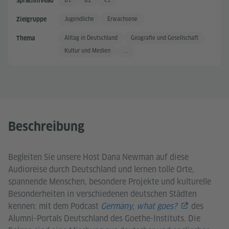
B1
B2
C1
Sprachniveau
Gute Sprachkenntnisse
Gute Sprachkenntnisse +
Sehr gute Sprachkenntnisse
Jugendliche
Erwachsene
Zielgruppe
Alltag in Deutschland
Geografie und Gesellschaft
Thema
Kultur und Medien
...
Beschreibung
Begleiten Sie unsere Host Dana Newman auf diese
Audioreise durch Deutschland und lernen tolle Orte,
spannende Menschen, besondere Projekte und kulturelle
Besonderheiten in verschiedenen deutschen Städten
kennen: mit dem Podcast
Germany, what goes?
des
Alumni-Portals Deutschland des Goethe-Instituts. Die