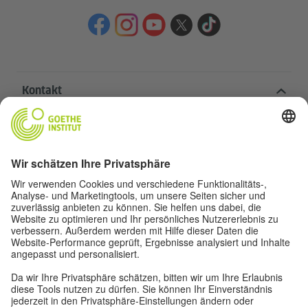
Kontakt
Goethe-Institut Zentrale
Oskar von Miller-Ring 18
80333 München
deutschstunde@goethe.de
Hilfreiche Links
Weitere Websites
Datenschutz und Barrierefreiheit