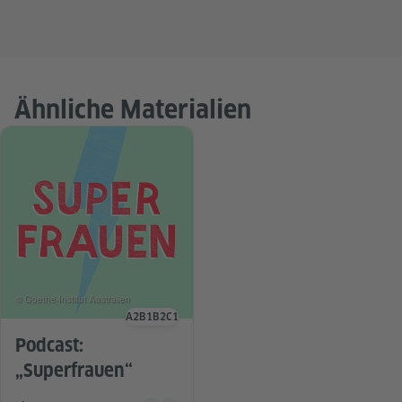
Ähnliche Materialien
© Goethe-Institut Australien
A2
B1
B2
C1
Sprachniveau
Podcast:
„Superfrauen“