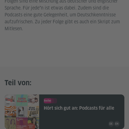
Folgen sind eine Mischung aus deutscher und englischer
Sprache. Für jede*n ist etwas dabei. Zudem sind die
Podcasts eine gute Gelegenheit, um Deutschkenntnisse
aufzufrischen. Zu jeder Folge gibt es auch ein Skript zum
Mitlesen.
Teil von:
Reihe
Hört sich gut an: Podcasts für alle
Unterrichtsma
DE
EN