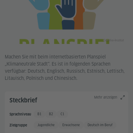
Goethe-Institut
Machen Sie mit beim internetbasierten Planspiel
„Klimaneutrale Stadt“. Es ist in folgenden Sprachen
verfügbar: Deutsch, Englisch, Russisch, Estnisch, Lettisch,
Litauisch, Polnisch und Chinesisch.
Mehr anzeigen
Steckbrief
B1
B2
C1
Sprachniveau
Gute Sprachkenntnisse
Gute Sprachkenntnisse +
Sehr gute Sprachkenntnisse
Jugendliche
Erwachsene
Deutsch im Beruf
Zielgruppe