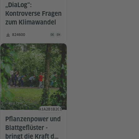
„DiaLog“:
Kontroverse Fragen
zum Klimawandel
Unterrichtsmaterial ist in folgenden Sprachen verfügba
Zahl der Downloads:
824600
DE
EN
© Sing Films
A1
A2
B1
B2
C1
Sprachniveau
Pflanzenpower und
Blattgeflüster -
bringt die Kraft der