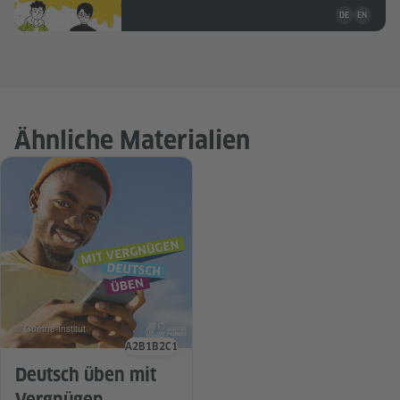
Unterrichtsma
DE
EN
Ähnliche Materialien
© Goethe-Institut
A2
B1
B2
C1
Sprachniveau
Deutsch üben mit