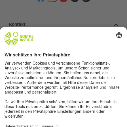
Kontakt
Goethe-Institut Zentrale
Oskar von Miller-Ring 18
80333 München
deutschstunde@goethe.de
Hilfreiche Links
Weitere Websites
Datenschutz und Barrierefreiheit