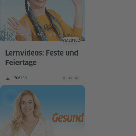
© Yuchen Jemeršić, © Goethe-Institut Ljubljana
A1
A2
B1
B2
Sprachniveau
Lernvideos: Feste und
Feiertage
Unterrichtsmaterial ist in folgenden Sprachen 
Zahl der Downloads:
1706230
DE
EN
SL