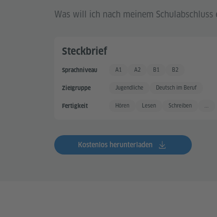
Was will ich nach meinem Schulabschluss 
Steckbrief
A1
A2
B1
B2
Sprachniveau
Grundkenntnisse
Grundkenntnisse +
Gute Sprachkenntnisse
Gute Sprachkennt
Jugendliche
Deutsch im Beruf
Zielgruppe
Hören
Lesen
Schreiben
...
Fertigkeit
Kostenlos herunterladen