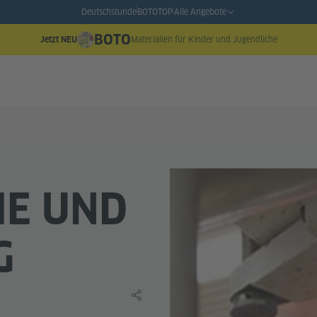
Deutschstunde
BOTO
TOP
Alle Angebote
BOTO
Materialien für Kinder und Jugendliche
Jetzt NEU
HE UND
G
Lerninhalt teilen